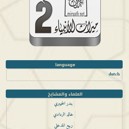
language
dutch
العلماء والمشايخ
بندر الخيبري
خالد الردادي
ربيع المدخلي