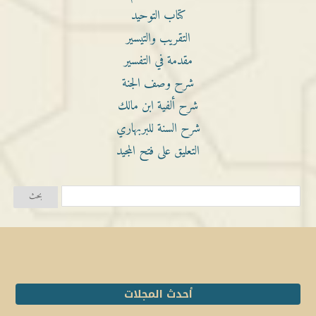
كتاب التوحيد
التقريب والتيسير
مقدمة في التفسير
شرح وصف الجنة
شرح ألفية ابن مالك
شرح السنة للبربهاري
التعليق على فتح المجيد
أحدث المجلات