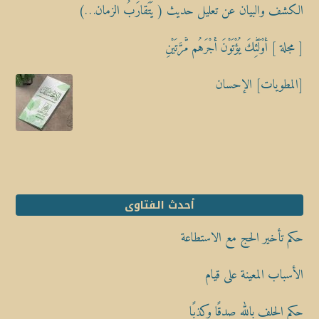
الكشف والبيان عن تعليل حديث ( يَتَقارَبُ الزمان…)
[ مجلة ] أُوْلَٰٓئِكَ يُؤْتَوْنَ أَجْرَهُم مَّرَّتَيْنِ
[المطويات] الإحسان
أحدث الفتاوى
حكم تأخير الحج مع الاستطاعة
الأسباب المعينة على قيام
حكم الحلف بالله صدقًا وكذبًا