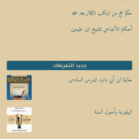
حكم حج من ارتكب الكبائر بعد حجه
أحكام الأضاحي للشيخ ابن عثيمين
جديد التفريغات
حائية ابن أبي داود الدرس السادس
البيقونية وأصول السنة