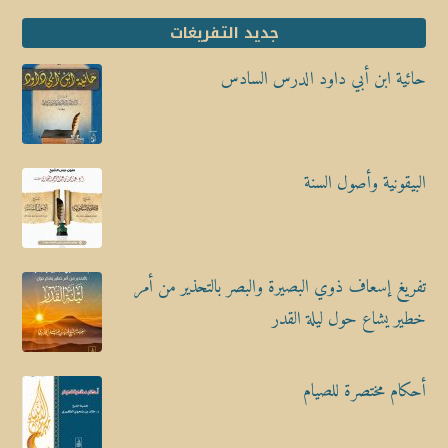
جديد التفريغات
حائية ابن أبي داود الدرس السادس
البيقونية وأصول السنة
تفريغ إسعاف ذوي البصيرة والبصر بالتحذير من أمر
خطير يشاع حول ليلة القدر
أحكام مختصرة للصيام