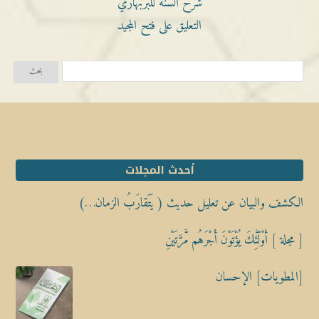
شرح السنة للبربهاري
التعليق على فتح المجيد
أحدث المجلات
الكشف والبيان عن تعليل حديث ( يَتَقارَبُ الزمان…)
[ مجلة ] أُوْلَٰٓئِكَ يُؤْتَوْنَ أَجْرَهُم مَّرَّتَيْنِ
[المطويات] الإحسان