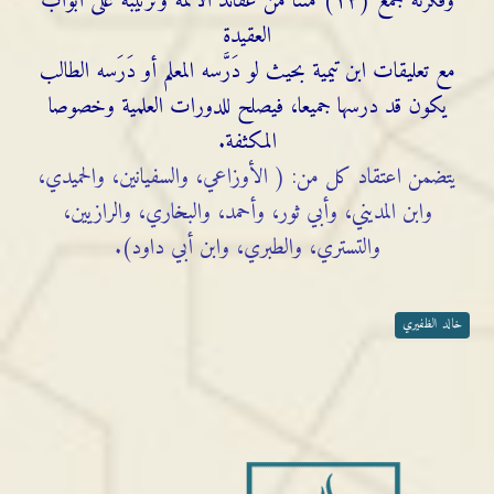
وفكرته جمع (١٢) متنا من عقائد الأئمة وترتيبه على أبواب
العقيدة
مع تعليقات ابن تيمية بحيث لو دَرَّسه المعلم أو دَرَسه الطالب
يكون قد درسها جميعا، فيصلح للدورات العلمية وخصوصا
المكثفة.
يتضمن اعتقاد كل من: ( الأوزاعي، والسفيانين، والحميدي،
وابن المديني، وأبي ثور، وأحمد، والبخاري، والرازيين،
والتستري، والطبري، وابن أبي داود).
خالد الظفيري