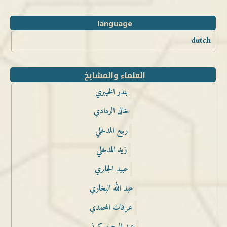
language
dutch
العلماء والمشايخ
بندر الخيبري
خالد الردادي
ربيع المدخلي
زيد المدخلي
عبيد الجابري
عبد الله البخاري
عرفات المحمدي