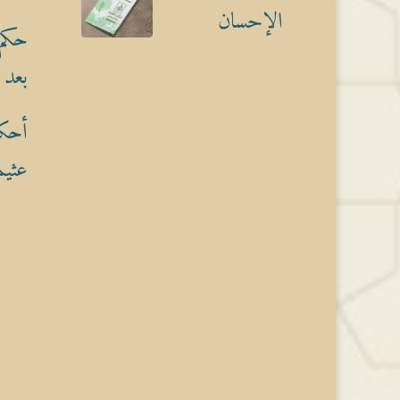
الإحسان
حكم 
بعد 
أحكا
عثيم