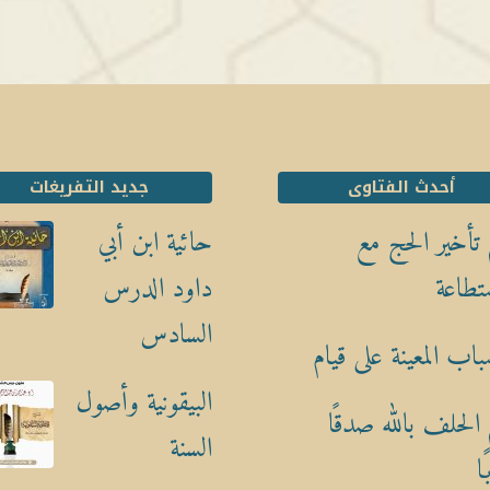
أحدث الفتاوى
جديد التفريغات
تأخير الحج مع
حائية ابن أبي
تطاعة
داود الدرس
السادس
باب المعينة على قيام
البيقونية وأصول
الحلف بالله صدقًا
السنة
ا