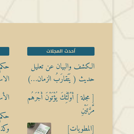
أحدث المجلات
الكشف والبيان عن تعليل
حكم 
حديث ( يَتَقارَبُ الزمان…)
الاس
[ مجلة ] أُوْلَٰٓئِكَ يُؤْتَوْنَ أَجْرَهُم
الأس
مَّرَّتَيْنِ
حكم 
[المطويات]
وكذبً