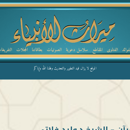
لفوائد
الفتاوى
المقاطع
سلاسل دعوية
الصوتيات
بطاقاتنا
المجلات
التفريغا
الموقع لا يزال قيد التطوير والتحديث وفقنا الله وإياكم
آن – الشيخ د.وليد فلاتي