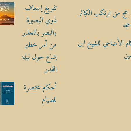
تفريغ إسعاف
حج من ارتكب الكبائر
ذوي البصيرة
حجه
والبصر بالتحذير
م الأضاحي للشيخ ابن
من أمر خطير
ين
يشاع حول ليلة
القدر
أحكام مختصرة
للصيام