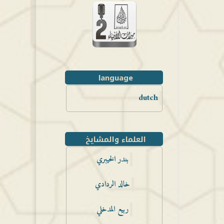
language
dutch
العلماء والمشايخ
بندر الخيبري
خالد الردادي
ربيع المدخلي