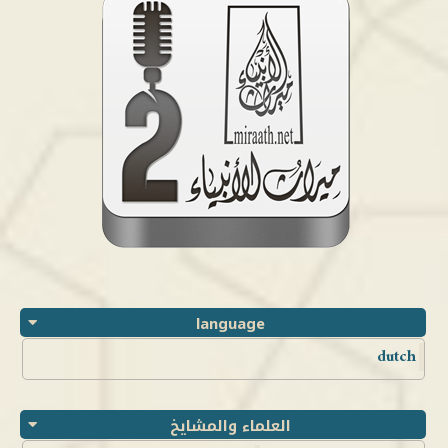
language
dutch
العلماء والمشايخ