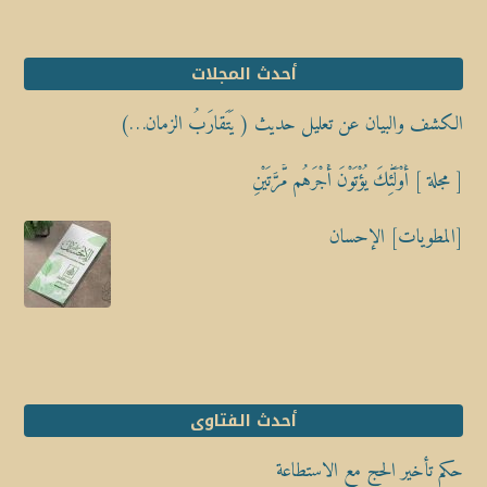
أحدث المجلات
الكشف والبيان عن تعليل حديث ( يَتَقارَبُ الزمان…)
[ مجلة ] أُوْلَٰٓئِكَ يُؤْتَوْنَ أَجْرَهُم مَّرَّتَيْنِ
[المطويات] الإحسان
أحدث الفتاوى
حكم تأخير الحج مع الاستطاعة