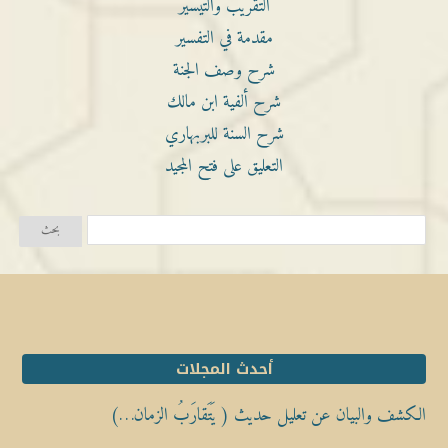
التقريب والتيسير
مقدمة في التفسير
شرح وصف الجنة
شرح ألفية ابن مالك
شرح السنة للبربهاري
التعليق على فتح المجيد
أحدث المجلات
الكشف والبيان عن تعليل حديث ( يَتَقارَبُ الزمان…)