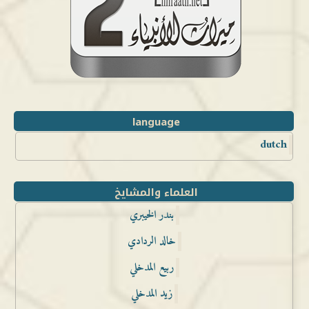
language
dutch
العلماء والمشايخ
بندر الخيبري
خالد الردادي
ربيع المدخلي
زيد المدخلي