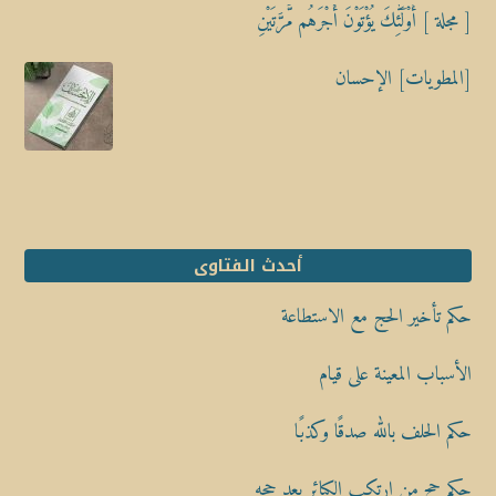
[ مجلة ] أُوْلَٰٓئِكَ يُؤْتَوْنَ أَجْرَهُم مَّرَّتَيْنِ
[المطويات] الإحسان
أحدث الفتاوى
حكم تأخير الحج مع الاستطاعة
الأسباب المعينة على قيام
حكم الحلف بالله صدقًا وكذبًا
حكم حج من ارتكب الكبائر بعد حجه