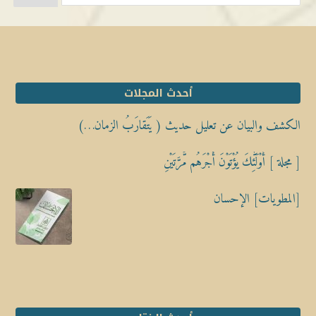
أحدث المجلات
الكشف والبيان عن تعليل حديث ( يَتَقارَبُ الزمان…)
[ مجلة ] أُوْلَٰٓئِكَ يُؤْتَوْنَ أَجْرَهُم مَّرَّتَيْنِ
[المطويات] الإحسان