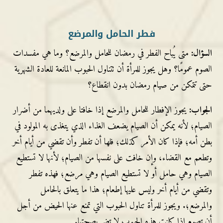
فطر الحامل والمرضع
السؤال:
متى يُباح الفطر في رمضان للحامل والمرضع‏؟‏ وما هي مفسدات
الصوم عمومًا‏؟‏ وهل يجوز للمرأة أن تتناول الحبوب المانعة للعادة الشهرية
حتى تتمكن من صيام رمضان بدون انقطاع‏؟‏
الجواب:
يجوز الإفطار للحامل والمرضع إذا خافتا على ولديهما من أضرار
الصيام؛ لأنه يمكن أن الصيام يضعف الغذاء الذي يتغذى به المولود في
بطن أمه؛ فإذا كان الأمر كذلك؛ فلها أن تفطر وأن تقضي من أيام أخر
وتطعم مع القضاء، وإن خافت على نفسها من الصيام؛ لأنها لا تستطيع
الصيام وهي حامل أو لا تستطيع الصيام وهي مرضع؛ فهذه تفطر
وتقضي من أيام أخر وليس عليها إطعام؛‏ هذا ما يتعلق بالحامل
والمرضع؛.‏ ويجوز للمرأة تناول الحبوب التي تمنع عنها الحيض من أجل
أن تصوم إذا كانت هذه الحبوب لا تضر بصحتها‏.‏