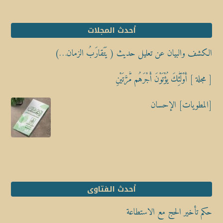
أحدث المجلات
الكشف والبيان عن تعليل حديث ( يَتَقارَبُ الزمان…)
[ مجلة ] أُوْلَٰٓئِكَ يُؤْتَوْنَ أَجْرَهُم مَّرَّتَيْنِ
[المطويات] الإحسان
أحدث الفتاوى
حكم تأخير الحج مع الاستطاعة