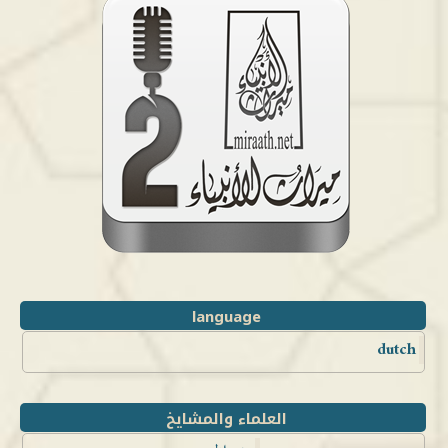
language
dutch
العلماء والمشايخ