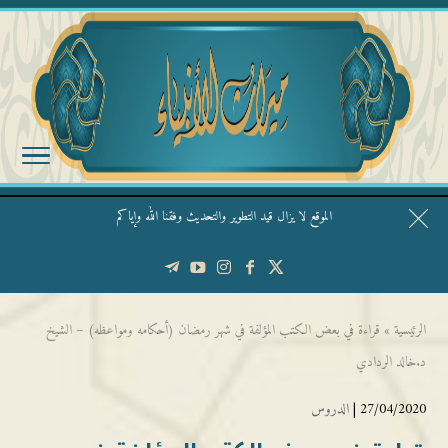
الموقع لا يزال قيد التطوير والتحديث وفقنا الله وإياكم
قال الشيخ ربيع وفقه الله: نحن ليس عندنا تقديس الأشخاص
الرئيسية
»
قراءة في بعض الكتب المؤلفة في شهر رمضان (أحكامه ومواعظه) – الشيخ
د.خالد الردادي
27/04/2020 |
الدروس