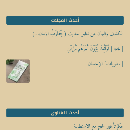
أحدث المجلات
الكشف والبيان عن تعليل حديث ( يَتَقارَبُ الزمان…)
[ مجلة ] أُوْلَٰٓئِكَ يُؤْتَوْنَ أَجْرَهُم مَّرَّتَيْنِ
[المطويات] الإحسان
أحدث الفتاوى
حكم تأخير الحج مع الاستطاعة