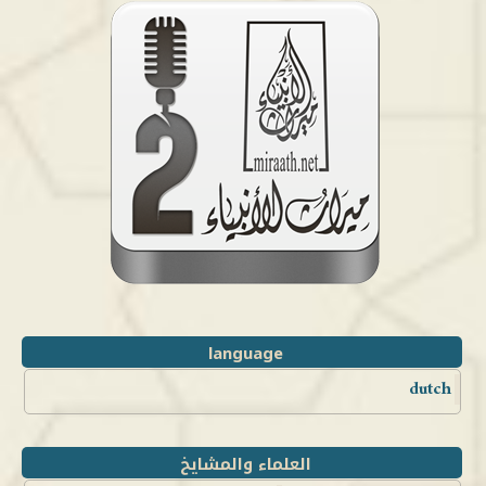
language
dutch
العلماء والمشايخ