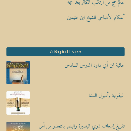
حكم حج من ارتكب الكبائر بعد حجه
أحكام الأضاحي للشيخ ابن عثيمين
جديد التفريغات
حائية ابن أبي داود الدرس السادس
البيقونية وأصول السنة
تفريغ إسعاف ذوي البصيرة والبصر بالتحذير من أمر