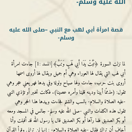
الله عليه وسلم-
قصة امرأة أبي لهب مع النبي –صلى الله عليه
وسلم-
لما نزلت السورة ﴿تَبَّتْ يَدَا أَبِي لَهَبٍ وَتَبَّ﴾[المسد :1] جاءت امرأة
أبي لهب التي يقال لها العوراء وهي أم جميل ويقال لها أروى اسمها
أروى بنت حرب، جاءت ولها صياح ولولة وفي يدها فهر يعني حجر وهي
تقول: (مذممًا أبينا ودينه قلينا وأمره عصينا). فكانت تخبر أو تؤذي النبي
-عليه الصلاة والسلام- بالسب والشتم فجاءت وبيدها هذا الحجر وهي
تقول هذه الكلمات والنبي -صلى الله عليه وسلم- جالس في المسجد ومعه
أبو بكر الصديق فلما رآها أبو بكر الصديق قال يا رسول الله قد أقبلت وأنا
أخاف أن تراك فقال -عليه الصلاة والسلام- : إنها لن تراني وقرأ القرآن