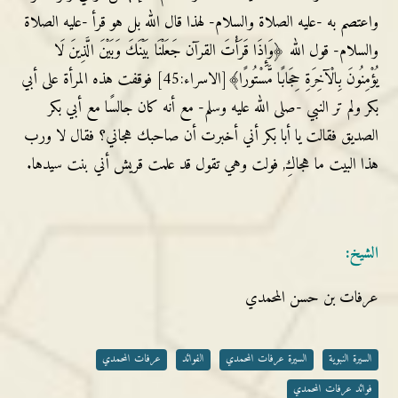
واعتصم به -عليه الصلاة والسلام- لهذا قال الله بل هو قرأ -عليه الصلاة
والسلام- قول الله ﴿وَإِذَا قَرَأْتَ القرآن جَعَلْنَا بَيْنَكَ وَبَيْنَ الَّذِينَ لَا
يُؤْمِنُونَ بِالْآخِرَةِ حِجَابًا مَّسْتُورًا﴾[الاسراء:45] فوقفت هذه المرأة على أبي
بكر ولم تر النبي -صلى الله عليه وسلم- مع أنه كان جالسًا مع أبي بكر
الصديق فقالت يا أبا بكر أني أخبرت أن صاحبك هجاني؟ فقال لا ورب
هذا البيت ما هجاكِ, فولت وهي تقول قد علمت قريش أني بنت سيدها.
الشيخ
:
عرفات بن حسن المحمدي
السيرة النبوية
السيرة عرفات المحمدي
الفوائد
عرفات المحمدي
فوائد عرفات المحمدي