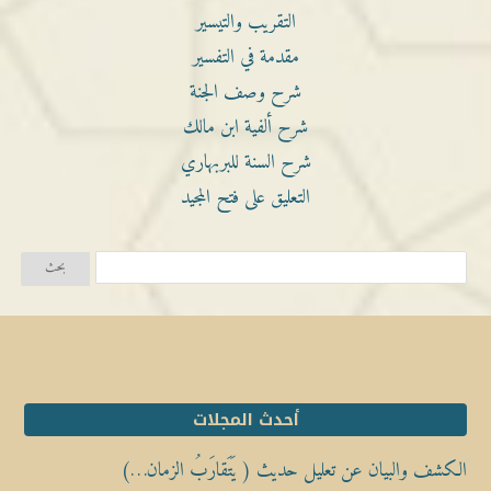
التقريب والتيسير
مقدمة في التفسير
شرح وصف الجنة
شرح ألفية ابن مالك
شرح السنة للبربهاري
التعليق على فتح المجيد
أحدث المجلات
الكشف والبيان عن تعليل حديث ( يَتَقارَبُ الزمان…)