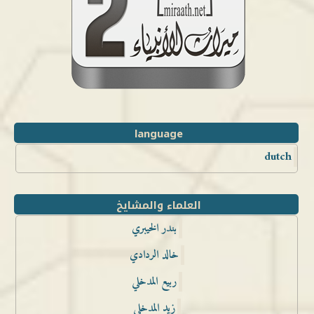
language
dutch
العلماء والمشايخ
بندر الخيبري
خالد الردادي
ربيع المدخلي
زيد المدخلي