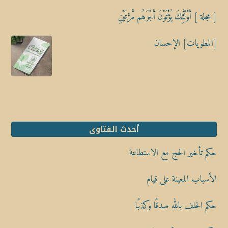
[ مجلة ] أُوْلَٰٓئِكَ يُؤْتَوْنَ أَجْرَهُم مَّرَّتَيْنِ
[المطويات] الإحسان
أحدث الفتاوى
حكم تأخير الحج مع الاستطاعة
الأسباب المعينة على قيام
حكم الحلف بالله صدقًا وكذبًا