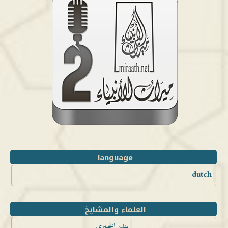
language
dutch
العلماء والمشايخ
بندر الخيبري