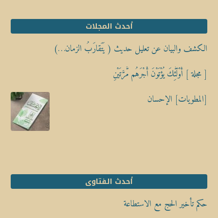
أحدث المجلات
الكشف والبيان عن تعليل حديث ( يَتَقارَبُ الزمان…)
[ مجلة ] أُوْلَٰٓئِكَ يُؤْتَوْنَ أَجْرَهُم مَّرَّتَيْنِ
[المطويات] الإحسان
أحدث الفتاوى
حكم تأخير الحج مع الاستطاعة