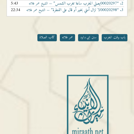
2.
“00020297يصلي المغرب ساعة تغرب الشمس”
5:43
— الشيخ عمر فلاته
3.
“00020298لا تزال أمتي بخير أو قال على الفطرة”
22:34
— الشيخ عمر فلاته
باب وقت المغرب
سنن ابي داود
عمر فلاته
كتاب الصلاة