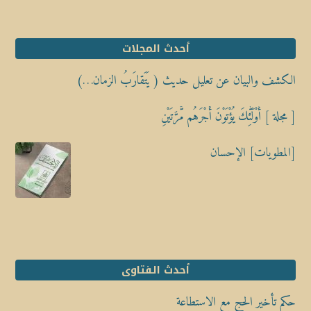
أحدث المجلات
الكشف والبيان عن تعليل حديث ( يَتَقارَبُ الزمان…)
[ مجلة ] أُوْلَٰٓئِكَ يُؤْتَوْنَ أَجْرَهُم مَّرَّتَيْنِ
[المطويات] الإحسان
أحدث الفتاوى
حكم تأخير الحج مع الاستطاعة