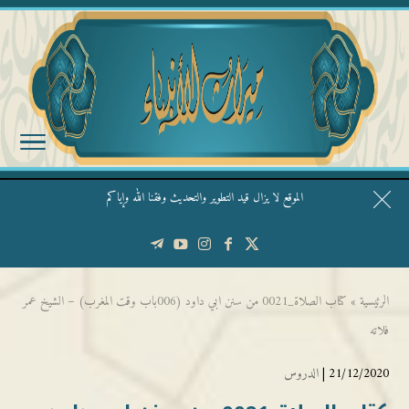
الموقع لا يزال قيد التطوير والتحديث وفقنا الله وإياكم
قال الشيخ ربيع وفقه الله: نحن ليس عندنا تقديس الأشخاص
الرئيسية
»
كتاب الصلاة_0021 من سنن ابي داود (006باب وقت المغرب) – الشيخ عمر
فلاته
21/12/2020 |
الدروس