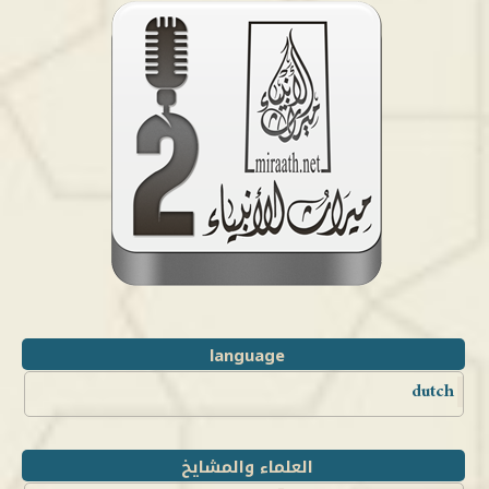
language
dutch
العلماء والمشايخ