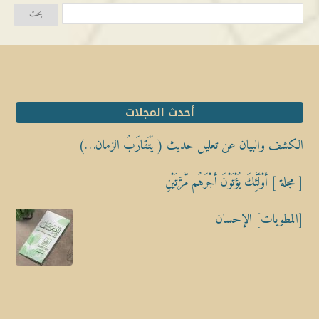
أحدث المجلات
الكشف والبيان عن تعليل حديث ( يَتَقارَبُ الزمان…)
[ مجلة ] أُوْلَٰٓئِكَ يُؤْتَوْنَ أَجْرَهُم مَّرَّتَيْنِ
[المطويات] الإحسان