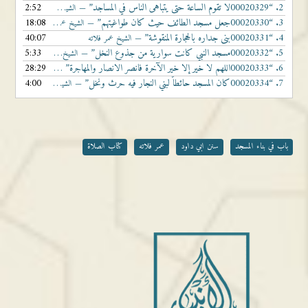
2.
“00020329لا تقوم الساعة حتى يتباهى الناس في المساجد”
2:52
— الشيخ عمر فلاته
3.
“00020330جعل مسجد الطائف حيث كان طواغيتهم”
18:08
— الشيخ عمر فلاته
4.
“00020331بنى جداره بالحجارة المنقوشة”
40:07
— الشيخ عمر فلاته
5.
“00020332مسجد النبي كانت سوارية من جذوع النخل”
5:33
— الشيخ عمر فلاته
6.
“00020333اللهم لا خير إلا خير الآخرة فانصر الانصار والمهاجرة”
28:29
— الشيخ عمر فلاته
7.
“00020334كان المسجد حائطاً لبني النجار فيه حرث ونخل”
4:00
— الشيخ عمر فلاته
باب في بناء المسجد
سنن ابي داود
عمر فلاته
كتاب الصلاة