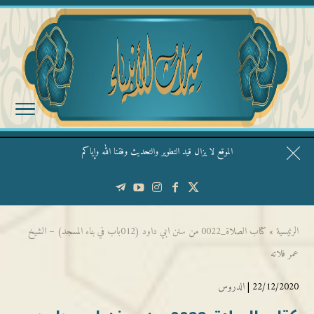
الموقع لا يزال قيد التطوير والتحديث وفقنا الله وإياكم
قال الشيخ ربيع وفقه الله: نحن ليس عندنا تقديس الأشخاص
الرئيسية
»
كتاب الصلاة_0022 من سنن ابي داود (012باب في بناء المسجد) – الشيخ
عمر فلاته
22/12/2020 |
الدروس