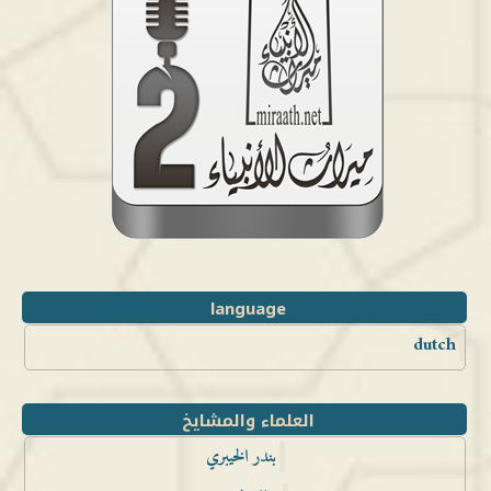
language
dutch
العلماء والمشايخ
بندر الخيبري