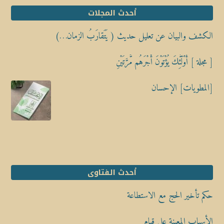
أحدث المجلات
الكشف والبيان عن تعليل حديث ( يَتَقارَبُ الزمان…)
[ مجلة ] أُوْلَٰٓئِكَ يُؤْتَوْنَ أَجْرَهُم مَّرَّتَيْنِ
[المطويات] الإحسان
أحدث الفتاوى
حكم تأخير الحج مع الاستطاعة
الأسباب المعينة على قيام