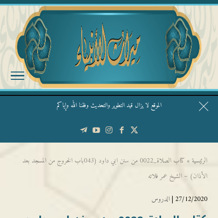
الموقع لا يزال قيد التطوير والتحديث وفقنا الله وإياكم
قال الشيخ ربيع وفقه الله: نحن ليس عندنا تقديس الأشخاص
الرئيسية
»
كتاب الصلاة_0022 من سنن ابي داود (043باب الخروج من المسجد بعد
الأذان) – الشيخ عمر فلاته
27/12/2020 |
الدروس