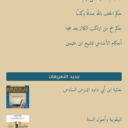
حكم الحلف بالله صدقًا وكذبًا
حكم حج من ارتكب الكبائر بعد حجه
أحكام الأضاحي للشيخ ابن عثيمين
جديد التفريغات
حائية ابن أبي داود الدرس السادس
البيقونية وأصول السنة