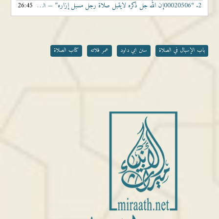
2.
“00020506إن الله جل ذكره لايقبل صلاة رجل مسبل إزاره”
26:45
— الشيخ عمر فلاته
باب الإسبال في الصلاة
سنن ابي داود
عمر فلاته
كتاب الصلاة