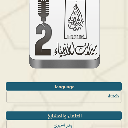
language
dutch
العلماء والمشايخ
بندر الخيبري