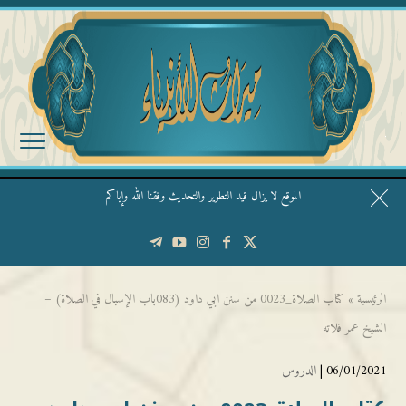
الموقع لا يزال قيد التطوير والتحديث وفقنا الله وإياكم
قال الشيخ ربيع وفقه الله: نحن ليس عندنا تقديس الأشخاص
الرئيسية
»
كتاب الصلاة_0023 من سنن ابي داود (083باب الإسبال في الصلاة) –
الشيخ عمر فلاته
06/01/2021 |
الدروس