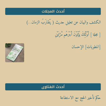
أحدث المجلات
الكشف والبيان عن تعليل حديث ( يَتَقارَبُ الزمان…)
[ مجلة ] أُوْلَٰٓئِكَ يُؤْتَوْنَ أَجْرَهُم مَّرَّتَيْنِ
[المطويات] الإحسان
أحدث الفتاوى
حكم تأخير الحج مع الاستطاعة