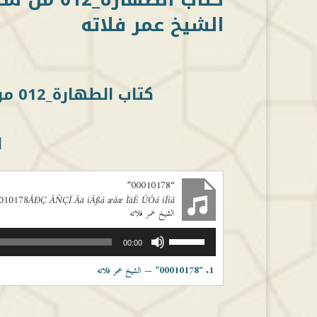
الشيخ عمر فلاته
كتاب الطهارة_012 من سنن ابي داود (082باب الجنب يأكل)
ا
“00010178”
010178ÅÐÇ ÃÑÇÏ Ãä íÃßá æåæ ÌäÈ ÛÓá íÏíå
الشيخ عمر فلاته
مشغل
استخدم
00:00
الصوت
مفاتيح
الأسهم
“00010178”
1.
— الشيخ عمر فلاته
أعلى/
أسفل
لزيادة