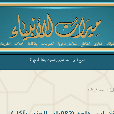
لفوائد
الفتاوى
المقاطع
سلاسل دعوية
الصوتيات
بطاقاتنا
المجلات
التفريغا
الموقع لا يزال قيد التطوير والتحديث وفقنا الله وإياكم
كتاب الطهارة_012 من سنن ابي داود (082باب الجنب يأكل) –