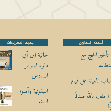
أحدث الفتاوى
جديد التفريغات
تأخير الحج مع
حائية ابن أبي
تطاعة
داود الدرس
السادس
باب المعينة على قيام
البيقونية وأصول
الحلف بالله صدقًا
السنة
ا