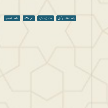
أو
خفض
مستوى
الصوت.
باب الجنب يأكل
سنن ابي داود
عمر فلاته
كتاب الطهارة