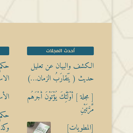
أحدث المجلات
الكشف والبيان عن تعليل
حكم 
حديث ( يَتَقارَبُ الزمان…)
الاس
[ مجلة ] أُوْلَٰٓئِكَ يُؤْتَوْنَ أَجْرَهُم
الأس
مَّرَّتَيْنِ
حكم 
[المطويات]
وكذبً