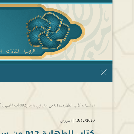
الرئيسية
المقالات
ا
قال الشيخ ربيع وفقه الله: نحن ليس عندنا تقديس الأشخاص
الرئيسية
»
كتاب الطهارة_012 من سنن ابي داود (082باب الجنب يأكل) – الشيخ عمر فلاته
13/12/2020 |
الدروس