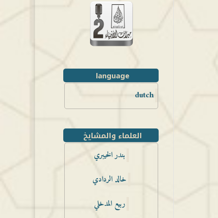
language
dutch
العلماء والمشايخ
بندر الخيبري
خالد الردادي
ربيع المدخلي