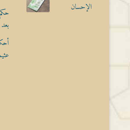
الإحسان
حكم 
بعد 
أحكا
عثيم