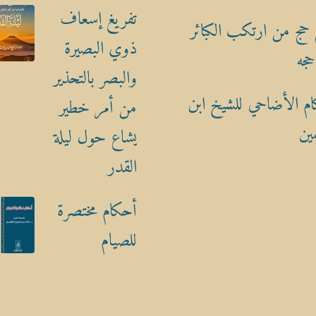
تفريغ إسعاف
حج من ارتكب الكبائر
ذوي البصيرة
حجه
والبصر بالتحذير
م الأضاحي للشيخ ابن
من أمر خطير
ين
يشاع حول ليلة
القدر
أحكام مختصرة
للصيام