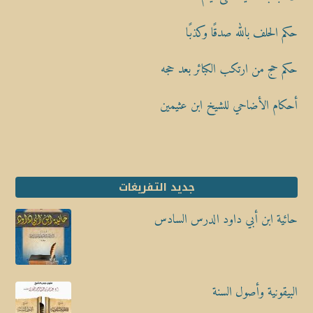
حكم الحلف بالله صدقًا وكذبًا
حكم حج من ارتكب الكبائر بعد حجه
أحكام الأضاحي للشيخ ابن عثيمين
جديد التفريغات
حائية ابن أبي داود الدرس السادس
البيقونية وأصول السنة