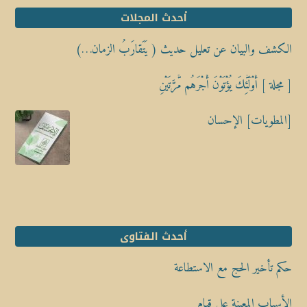
أحدث المجلات
الكشف والبيان عن تعليل حديث ( يَتَقارَبُ الزمان…)
[ مجلة ] أُوْلَٰٓئِكَ يُؤْتَوْنَ أَجْرَهُم مَّرَّتَيْنِ
[المطويات] الإحسان
أحدث الفتاوى
حكم تأخير الحج مع الاستطاعة
الأسباب المعينة على قيام