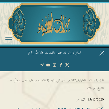
الموقع لا يزال قيد التطوير والتحديث وفقنا الله وإياكم
قال الشيخ ربيع وفقه الله: نحن ليس عندنا تقديس الأشخاص
الرئيسية
»
كتاب الطهارة_012 من سنن ابي داود (083باب من قال الجنب يتوضأ) –
الشيخ عمر فلاته
13/12/2020 |
الدروس