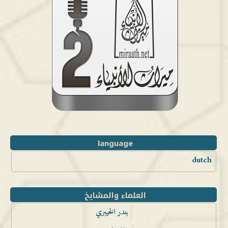
language
dutch
العلماء والمشايخ
بندر الخيبري