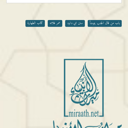
باب من قال الجنب يتوضأ
سنن ابي داود
عمر فلاته
كتاب الطهارة