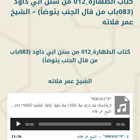
كتاب الطهارة_012 من سنن ابي داود
(083باب من قال الجنب يتوضأ) – الشيخ
عمر فلاته
كتاب الطهارة_012 من سنن ابي داود (083باب
من قال الجنب يتوضأ)
الشيخ عمر فلاته
“00010179”
00010179ÑÎÕ ááÌäÈ ÅÐÇ Ãßá Ãæ ÔÑÈ Ãæ äÇã Ãä íÊæÖÇð
الشيخ عمر فلاته
مشغل
00:00
00:00
الصوت
11:36
“00010179”
1.
— الشيخ عمر فلاته