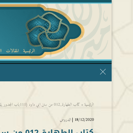
الرئيسية
المقالات
ا
قال الشيخ ربيع وفقه الله: نحن ليس عندنا تقديس الأشخاص
الرئيسية
»
كتاب الطهارة_012 من سنن ابي داود (111باب المجدور يتيمم) – الشيخ عمر فلاته
18/12/2020 |
الدروس