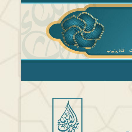
ت
قناة يوتيوب
م) –