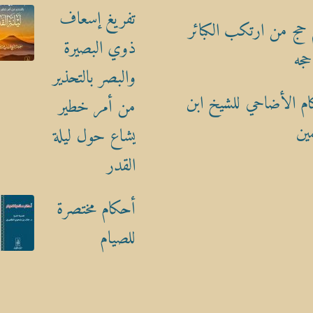
تفريغ إسعاف
حج من ارتكب الكبائر
ذوي البصيرة
حجه
والبصر بالتحذير
م الأضاحي للشيخ ابن
من أمر خطير
ين
يشاع حول ليلة
القدر
أحكام مختصرة
للصيام