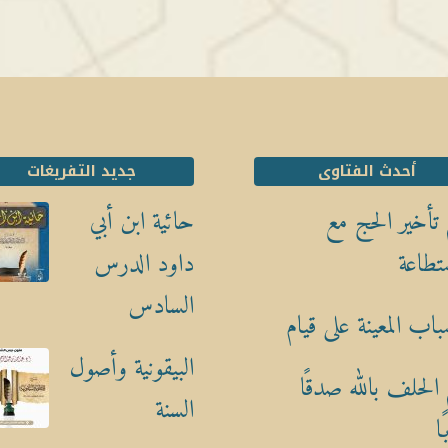
أحدث الفتاوى
جديد التفريغات
تأخير الحج مع
حائية ابن أبي
تطاعة
داود الدرس
السادس
باب المعينة على قيام
البيقونية وأصول
الحلف بالله صدقًا
السنة
ا