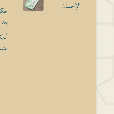
الإحسان
حكم 
بعد 
أحكا
عثيم