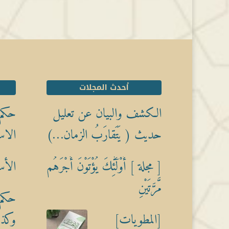
أحدث المجلات
الكشف والبيان عن تعليل
حكم 
حديث ( يَتَقارَبُ الزمان…)
الاس
[ مجلة ] أُوْلَٰٓئِكَ يُؤْتَوْنَ أَجْرَهُم
الأس
مَّرَّتَيْنِ
حكم 
[المطويات]
وكذبً