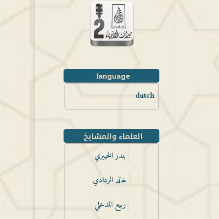
language
dutch
العلماء والمشايخ
بندر الخيبري
خالد الردادي
ربيع المدخلي