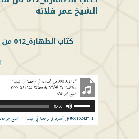
الشيخ عمر فلاته
كتاب الطهارة_012 من سنن ابي داود (111باب المجدور يتيمم)
ا
“00010242هل تجدون لي رخصة في التيمم”
00010242åá ÊÌÏæä áí ÑÎÕÉ Ýí ÇáÊíãã
الشيخ عمر فلاته
مشغل
استخدم
00:00
الصوت
مفاتيح
الأسهم
1.
“00010242هل تجدون لي رخصة في التيمم”
— الشيخ عمر فلاته
أعلى/
أسفل
لزيادة