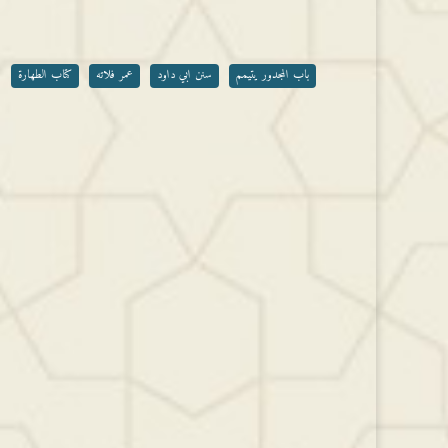
أو
خفض
مستوى
الصوت.
باب المجدور يتيمم
سنن ابي داود
عمر فلاته
كتاب الطهارة