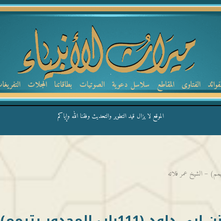
لفوائد
الفتاوى
المقاطع
سلاسل دعوية
الصوتيات
بطاقاتنا
المجلات
التفريغا
الموقع لا يزال قيد التطوير والتحديث وفقنا الله وإياكم
كتاب الطهارة_012 من سنن ابي داود (111باب المجدور يتيم