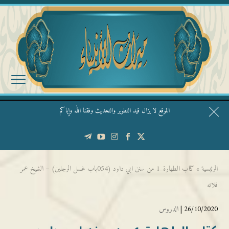
الموقع لا يزال قيد التطوير والتحديث وفقنا الله وإياكم
قال الشيخ ربيع وفقه الله: نحن ليس عندنا تقديس الأشخاص
الرئيسية
»
كتاب الطهارة_1 من سنن ابي داود (054باب غسل الرجلين) – الشيخ عمر
فلاته
26/10/2020 |
الدروس