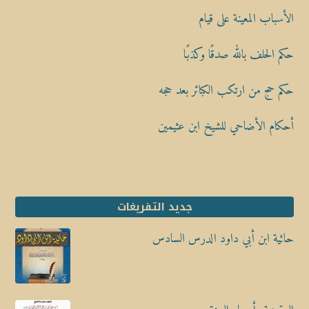
الأسباب المعينة على قيام
حكم الحلف بالله صدقًا وكذبًا
حكم حج من ارتكب الكبائر بعد حجه
أحكام الأضاحي للشيخ ابن عثيمين
جديد التفريغات
حائية ابن أبي داود الدرس السادس