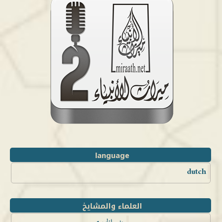
language
dutch
العلماء والمشايخ