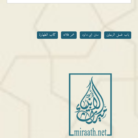
باب غسل الرجلين
سنن ابي داود
عمر فلاته
كتاب الطهارة