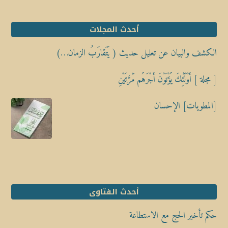
أحدث المجلات
الكشف والبيان عن تعليل حديث ( يَتَقارَبُ الزمان…)
[ مجلة ] أُوْلَٰٓئِكَ يُؤْتَوْنَ أَجْرَهُم مَّرَّتَيْنِ
[المطويات] الإحسان
أحدث الفتاوى
حكم تأخير الحج مع الاستطاعة