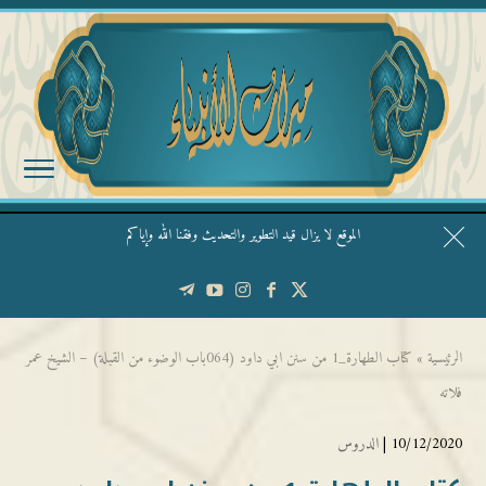
الموقع لا يزال قيد التطوير والتحديث وفقنا الله وإياكم
قال الشيخ ربيع وفقه الله: نحن ليس عندنا تقديس الأشخاص
الرئيسية
»
كتاب الطهارة_1 من سنن ابي داود (064باب الوضوء من القبلة) – الشيخ عمر
فلاته
10/12/2020 |
الدروس