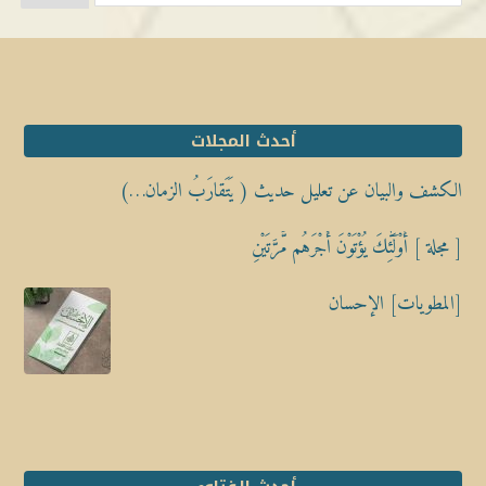
أحدث المجلات
الكشف والبيان عن تعليل حديث ( يَتَقارَبُ الزمان…)
[ مجلة ] أُوْلَٰٓئِكَ يُؤْتَوْنَ أَجْرَهُم مَّرَّتَيْنِ
[المطويات] الإحسان