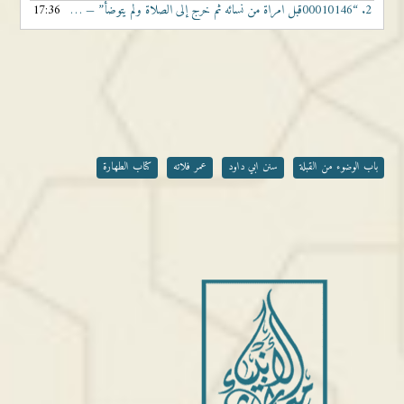
2.
“00010146قبل امراة من نسائه ثم خرج إلى الصلاة ولم يتوضأ”
17:36
— الشيخ عمر فلاته
باب الوضوء من القبلة
سنن ابي داود
عمر فلاته
كتاب الطهارة