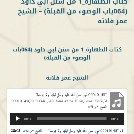
كتاب الطهارة_1 من سنن ابي داود
(064باب الوضوء من القبلة) – الشيخ
عمر فلاته
كتاب الطهارة_1 من سنن ابي داود (064باب
الوضوء من القبلة)
الشيخ عمر فلاته
“00010145النبي صلى الله عليه وسلم قبلها ولم يتوضاً”
00010145ÇáäÈí Õáì Çááå Úáíå æÓáã ÞÈáåÇ æáã íÊæÖÇð
الشيخ عمر فلاته
مشغل
00:00
00:00
الصوت
1.
“00010145النبي صلى الله عليه وسلم قبلها ولم يتوضاً”
28:03
— الشيخ عمر فلاته