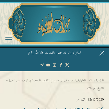
الموقع لا يزال قيد التطوير والتحديث وفقنا الله وإياكم
قال الشيخ ربيع وفقه الله: نحن ليس عندنا تقديس الأشخاص
الرئيسية
»
كتاب الطهارة_1 من سنن ابي داود (073باب الرخصة في الوضوء من اللبن) –
الشيخ عمر فلاته
12/12/2020 |
الدروس