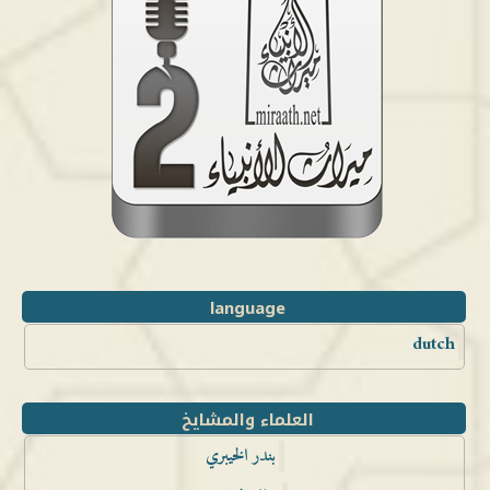
language
dutch
العلماء والمشايخ
بندر الخيبري