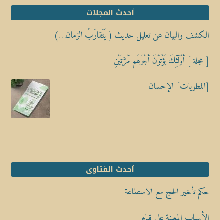
أحدث المجلات
الكشف والبيان عن تعليل حديث ( يَتَقارَبُ الزمان…)
[ مجلة ] أُوْلَٰٓئِكَ يُؤْتَوْنَ أَجْرَهُم مَّرَّتَيْنِ
[المطويات] الإحسان
أحدث الفتاوى
حكم تأخير الحج مع الاستطاعة
الأسباب المعينة على قيام