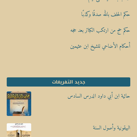
حكم الحلف بالله صدقًا وكذبًا
حكم حج من ارتكب الكبائر بعد حجه
أحكام الأضاحي للشيخ ابن عثيمين
جديد التفريغات
حائية ابن أبي داود الدرس السادس
البيقونية وأصول السنة