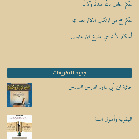
حكم الحلف بالله صدقًا وكذبًا
حكم حج من ارتكب الكبائر بعد حجه
أحكام الأضاحي للشيخ ابن عثيمين
جديد التفريغات
حائية ابن أبي داود الدرس السادس
البيقونية وأصول السنة