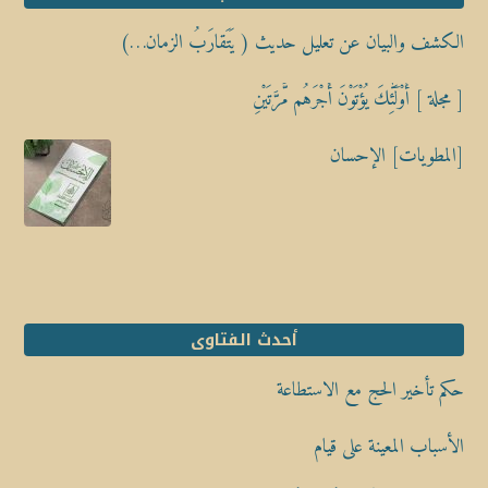
الكشف والبيان عن تعليل حديث ( يَتَقارَبُ الزمان…)
[ مجلة ] أُوْلَٰٓئِكَ يُؤْتَوْنَ أَجْرَهُم مَّرَّتَيْنِ
[المطويات] الإحسان
أحدث الفتاوى
حكم تأخير الحج مع الاستطاعة
الأسباب المعينة على قيام