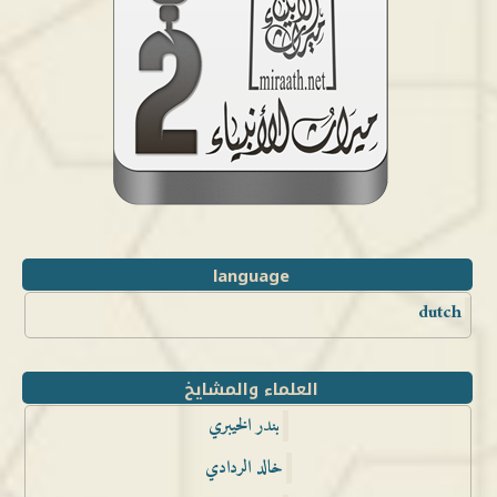
language
dutch
العلماء والمشايخ
بندر الخيبري
خالد الردادي