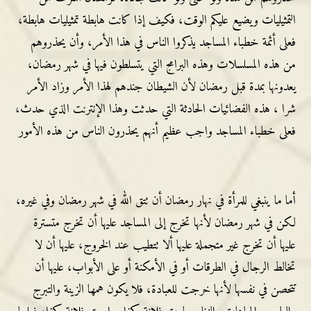
التمثيليات ويضيع عليكم الوقت، فكيف إذا كانت هابطة تمثيليات هابطة،
فعلى أئمة خطباء المساجد يذكروا الناس في هذا الأمر، وأن يحذروهم
من هذه المسلسلات وهذه البرامج التي يتسلطون فيها في شهر رمضان،
يعدونها بمدة قبل رمضان لأن الشيطان جندهم لهذا الأمر وزاد الأمر
شرا ، هذه الفضائيات الحادثة التي حدثت وهذا الإنترنت الذي حدث،
فعلى خطباء المساجد واجب عظيم أنهم يحذرون الناس من هذه الأمور
أما ما ينبغي للمرأة في نهار رمضان أن تتق الله في شهر رمضان وفي غيره،
لكن في شهر رمضان لأنها تخرج إلى المساجد عليها أن تخرج متسترة
عليها أن تخرج غير متجملة عليها ألا تتطيب عند الخروج، عليها أن لا
تخالط الرجال في الطرقات أو في الأمكنة أو على الأبواب، عليها أن
تتحصن في نفسها لأنها خرجت للعبادة، فلا يكون همها الزينة والتبرج