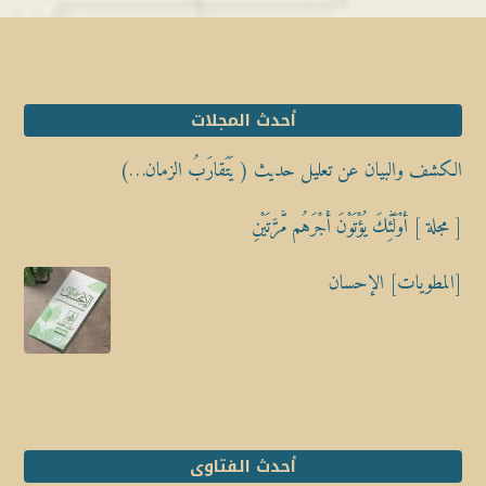
أحدث المجلات
الكشف والبيان عن تعليل حديث ( يَتَقارَبُ الزمان…)
[ مجلة ] أُوْلَٰٓئِكَ يُؤْتَوْنَ أَجْرَهُم مَّرَّتَيْنِ
[المطويات] الإحسان
أحدث الفتاوى