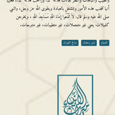
والطيب والمباهات والنظر جاءت فلانة كذا وراحت فلانة كذا، فعليها
أنها تتجنب هذه الأمور وتنشغل بالعبادة وبتقوى الله عز وجل، والنبي
صلى الله عليه وسلم قال: لاَ تَمْنَعُوا إِمَاءَ اللَّهِ مَسَاجِدَ اللَّهِ ، ويخرجن
كفيلات: يعني غير متجملات، غير متطيبات، غير متبرجات.
الصيام
شهر رمضان
صالح الفوزان