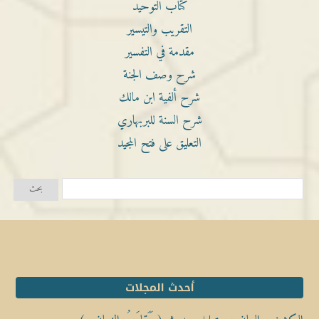
كتاب التوحيد
التقريب والتيسير
مقدمة في التفسير
شرح وصف الجنة
شرح ألفية ابن مالك
شرح السنة للبربهاري
التعليق على فتح المجيد
أحدث المجلات