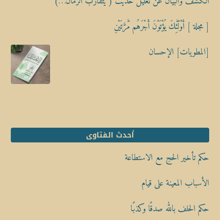
الكشف والبيان عن تعليل حديث ( يَتَقارَبُ الزمان…)
[ مجلة ] أُوْلَٰٓئِكَ يُؤْتَوْنَ أَجْرَهُم مَّرَّتَيْنِ
[المطويات] الإحسان
أحدث الفتاوى
حكم تأخير الحج مع الاستطاعة
الأسباب المعينة على قيام
حكم الحلف بالله صدقًا وكذبًا