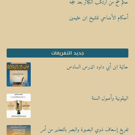
حكم حج من ارتكب الكبائر بعد حجه
أحكام الأضاحي للشيخ ابن عثيمين
جديد التفريغات
حائية ابن أبي داود الدرس السادس
البيقونية وأصول السنة
تفريغ إسعاف ذوي البصيرة والبصر بالتحذير من أمر