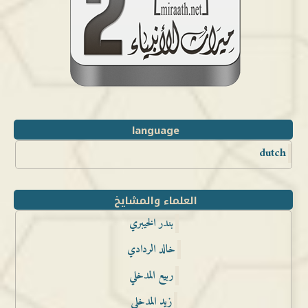
language
dutch
العلماء والمشايخ
بندر الخيبري
خالد الردادي
ربيع المدخلي
زيد المدخلي