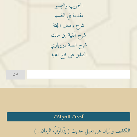
التقريب والتيسير
مقدمة في التفسير
شرح وصف الجنة
شرح ألفية ابن مالك
شرح السنة للبربهاري
التعليق على فتح المجيد
أحدث المجلات
الكشف والبيان عن تعليل حديث ( يَتَقارَبُ الزمان…)