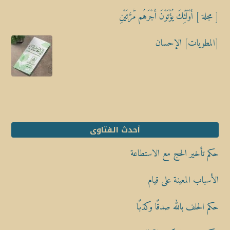
[ مجلة ] أُوْلَٰٓئِكَ يُؤْتَوْنَ أَجْرَهُم مَّرَّتَيْنِ
[المطويات] الإحسان
أحدث الفتاوى
حكم تأخير الحج مع الاستطاعة
الأسباب المعينة على قيام
حكم الحلف بالله صدقًا وكذبًا