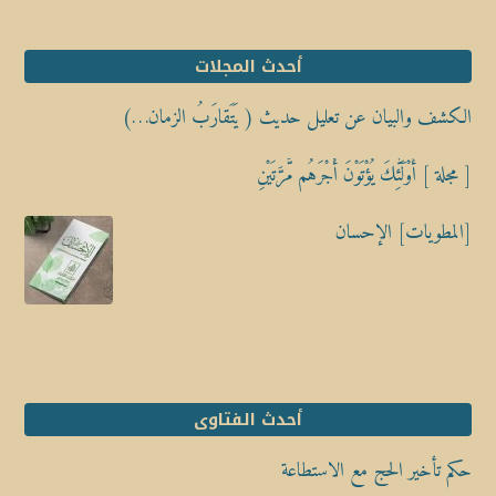
أحدث المجلات
الكشف والبيان عن تعليل حديث ( يَتَقارَبُ الزمان…)
[ مجلة ] أُوْلَٰٓئِكَ يُؤْتَوْنَ أَجْرَهُم مَّرَّتَيْنِ
[المطويات] الإحسان
أحدث الفتاوى
حكم تأخير الحج مع الاستطاعة