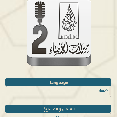
language
dutch
العلماء والمشايخ