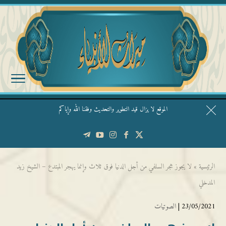
الموقع لا يزال قيد التطوير والتحديث وفقنا الله وإياكم
قال الشيخ ربيع وفقه الله: نحن ليس عندنا تقديس الأشخاص
الرئيسية
»
لا يجوز هجر السلفي من أجل الدنيا فوق ثلاث وإنما يهجر المبتدع – الشيخ زيد
المدخلي
23/05/2021 |
الصوتيات