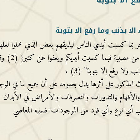
 الا بذنب وما رفع الا بتوبة
البحر بما كسبت أيدي الناس ليذيقهم بعض الذي عملوا لعله
يرجعون} (1) وقال تعالى: {وما أصابكم من مصيبة فبما
 ولا رفع إلا بتوبة” (3) .
ث المذكور على أثرها يدل بعمومه على أن جميع ما في الوج
والأفهام والتدبيرات والتصرفات والأمراض في الأبدان
صيب أي نوع وأي فرد من الموجودات: فسببه المعاصي