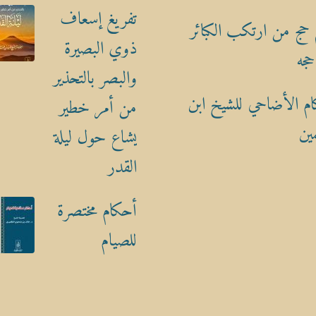
تفريغ إسعاف
حج من ارتكب الكبائر
ذوي البصيرة
حجه
والبصر بالتحذير
م الأضاحي للشيخ ابن
من أمر خطير
ين
يشاع حول ليلة
القدر
أحكام مختصرة
للصيام