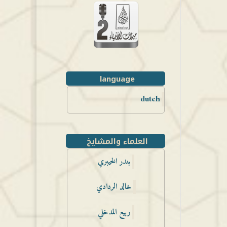
language
dutch
العلماء والمشايخ
بندر الخيبري
خالد الردادي
ربيع المدخلي