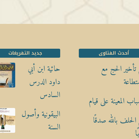
أحدث الفتاوى
جديد التفريغات
تأخير الحج مع
حائية ابن أبي
تطاعة
داود الدرس
السادس
باب المعينة على قيام
البيقونية وأصول
الحلف بالله صدقًا
السنة
ا