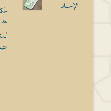
الإحسان
حكم 
بعد 
أحكا
عثيم