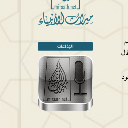
م
الإذاعات
 كسبت أيديكم ويعفوا عن كثير} (2) وقال
ود