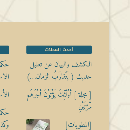
أحدث المجلات
الكشف والبيان عن تعليل
حكم 
حديث ( يَتَقارَبُ الزمان…)
الاس
[ مجلة ] أُوْلَٰٓئِكَ يُؤْتَوْنَ أَجْرَهُم
الأس
مَّرَّتَيْنِ
حكم 
[المطويات]
وكذبً