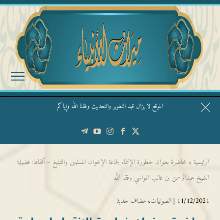
الموقع لا يزال قيد التطوير والتحديث وفقنا الله وإياكم
قال الشيخ ربيع وفقه الله: نحن ليس عندنا تقديس الأشخاص
الرئيسية
»
محاضرة بعنوان خطورة الإنتماء لجماعة الإخوان المسلمين والتبليغ – ألقاها: فضيلة
الشيخ عبدالرحمن بن غالب المواسي وفقه الله
11/12/2021 |
الصوتيات
،
مضاف حديثا