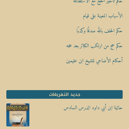
حكم تأخير الحج مع الاستطاعة
الأسباب المعينة على قيام
حكم الحلف بالله صدقًا وكذبًا
حكم حج من ارتكب الكبائر بعد حجه
أحكام الأضاحي للشيخ ابن عثيمين
جديد التفريغات
حائية ابن أبي داود الدرس السادس