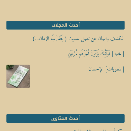
أحدث المجلات
الكشف والبيان عن تعليل حديث ( يَتَقارَبُ الزمان…)
[ مجلة ] أُوْلَٰٓئِكَ يُؤْتَوْنَ أَجْرَهُم مَّرَّتَيْنِ
[المطويات] الإحسان
أحدث الفتاوى