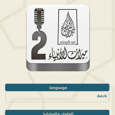
language
dutch
العلماء والمشايخ