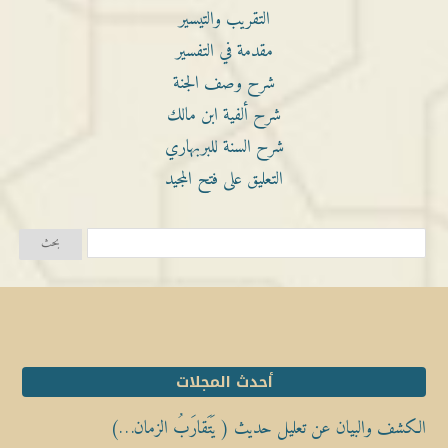
التقريب والتيسير
مقدمة في التفسير
شرح وصف الجنة
شرح ألفية ابن مالك
شرح السنة للبربهاري
التعليق على فتح المجيد
أحدث المجلات
الكشف والبيان عن تعليل حديث ( يَتَقارَبُ الزمان…)