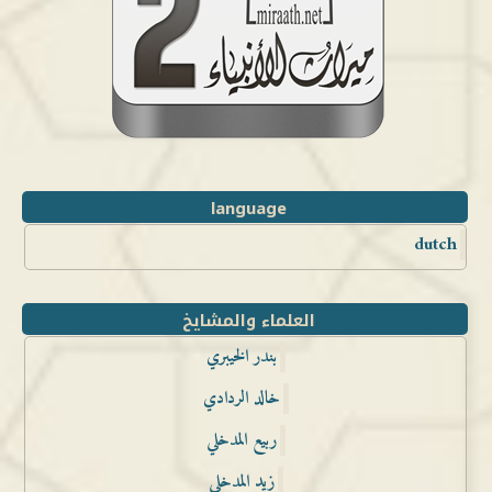
language
dutch
العلماء والمشايخ
بندر الخيبري
خالد الردادي
ربيع المدخلي
زيد المدخلي