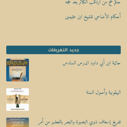
حكم حج من ارتكب الكبائر بعد حجه
أحكام الأضاحي للشيخ ابن عثيمين
جديد التفريغات
حائية ابن أبي داود الدرس السادس
البيقونية وأصول السنة
تفريغ إسعاف ذوي البصيرة والبصر بالتحذير من أمر