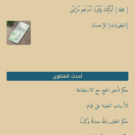
[ مجلة ] أُوْلَٰٓئِكَ يُؤْتَوْنَ أَجْرَهُم مَّرَّتَيْنِ
[المطويات] الإحسان
أحدث الفتاوى
حكم تأخير الحج مع الاستطاعة
الأسباب المعينة على قيام
حكم الحلف بالله صدقًا وكذبًا