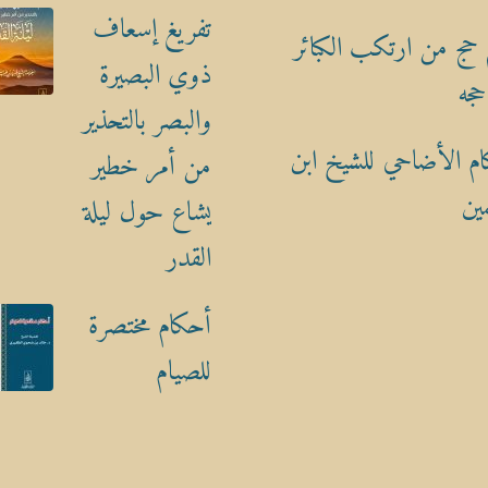
تفريغ إسعاف
حج من ارتكب الكبائر
ذوي البصيرة
حجه
والبصر بالتحذير
م الأضاحي للشيخ ابن
من أمر خطير
ين
يشاع حول ليلة
القدر
أحكام مختصرة
للصيام