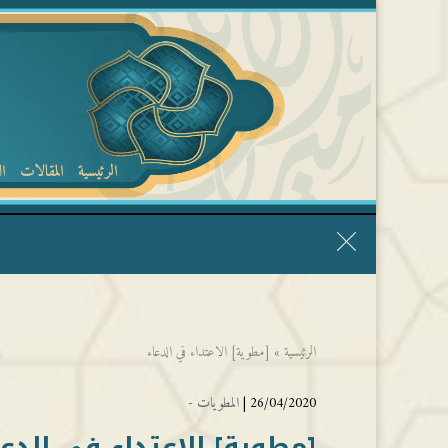
الرئيسية
المقالات
ا
قال الشيخ ربيع وفقه الله: نحن ليس عندنا تقديس الأشخاص
الرئيسية
»
[مطوية] الاعتداء في الدعاء
26/04/2020 |
المطويات -
[مطوية] الاعتداء في الدعا