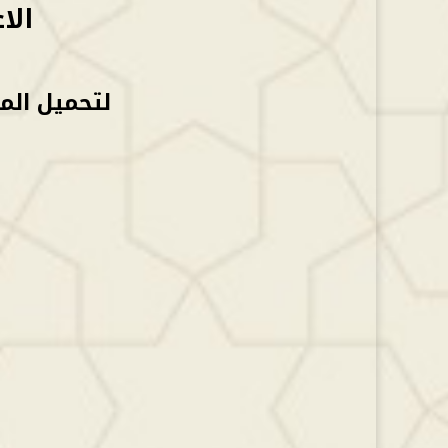
الا
لتحميل المط