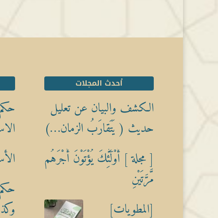
أحدث المجلات
الكشف والبيان عن تعليل
حكم 
حديث ( يَتَقارَبُ الزمان…)
الاس
[ مجلة ] أُوْلَٰٓئِكَ يُؤْتَوْنَ أَجْرَهُم
الأس
مَّرَّتَيْنِ
حكم 
[المطويات]
وكذبً