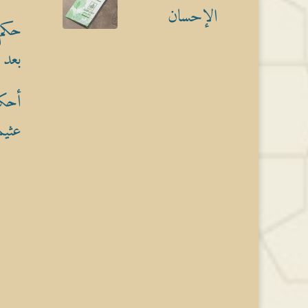
الإحسان
حكم 
بعد 
أحكا
عثيم