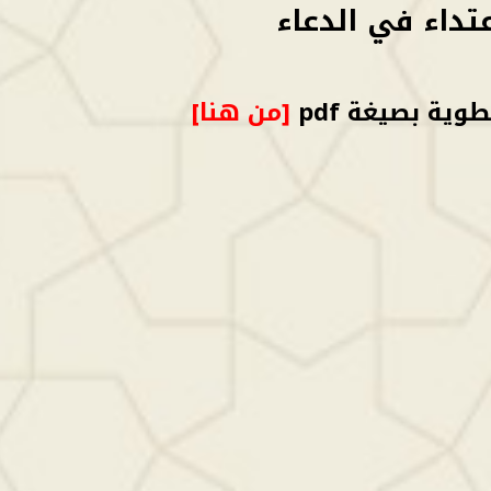
عتداء في الدعاء
وية بصيغة pdf
[من هنا]