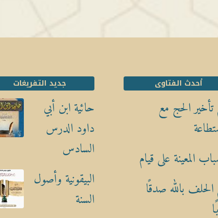
أحدث الفتاوى
جديد التفريغات
تأخير الحج مع
حائية ابن أبي
تطاعة
داود الدرس
السادس
باب المعينة على قيام
البيقونية وأصول
الحلف بالله صدقًا
السنة
ا