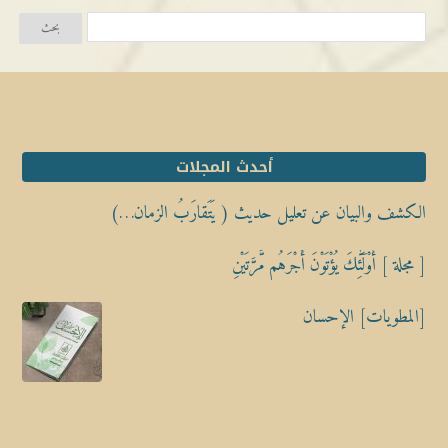
أحدث المجلات
الكشف والبيان عن تعليل حديث ( يَتَقارَبُ الزمان…)
[ مجلة ] أُوْلَٰٓئِكَ يُؤْتَوْنَ أَجْرَهُم مَّرَّتَيْنِ
[المطويات] الإحسان