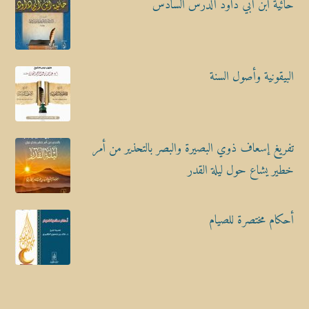
حائية ابن أبي داود الدرس السادس
البيقونية وأصول السنة
تفريغ إسعاف ذوي البصيرة والبصر بالتحذير من أمر
خطير يشاع حول ليلة القدر
أحكام مختصرة للصيام