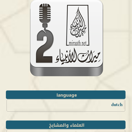
language
dutch
العلماء والمشايخ