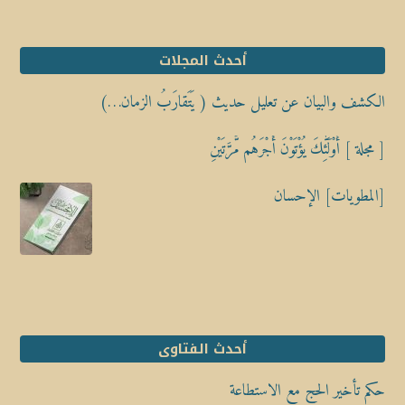
أحدث المجلات
الكشف والبيان عن تعليل حديث ( يَتَقارَبُ الزمان…)
[ مجلة ] أُوْلَٰٓئِكَ يُؤْتَوْنَ أَجْرَهُم مَّرَّتَيْنِ
[المطويات] الإحسان
أحدث الفتاوى
حكم تأخير الحج مع الاستطاعة