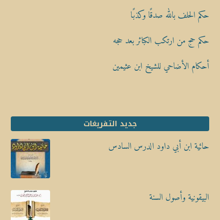
حكم الحلف بالله صدقًا وكذبًا
حكم حج من ارتكب الكبائر بعد حجه
أحكام الأضاحي للشيخ ابن عثيمين
جديد التفريغات
حائية ابن أبي داود الدرس السادس
البيقونية وأصول السنة