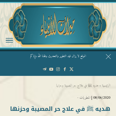
الموقع لا يزال قيد التطوير والتحديث وفقنا الله وإياكم
قال الشيخ ربيع وفقه الله: نحن ليس عندنا تقديس الأشخاص
الرئيسية
»
هديه ﷺ في علاج حر المصيبة وحزنها
08/06/2020 |
المطويات -
هديه ﷺ في علاج حر المصيبة وحزنها