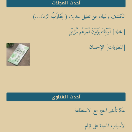
أحدث المجلات
الكشف والبيان عن تعليل حديث ( يَتَقارَبُ الزمان…)
[ مجلة ] أُوْلَٰٓئِكَ يُؤْتَوْنَ أَجْرَهُم مَّرَّتَيْنِ
[المطويات] الإحسان
أحدث الفتاوى
حكم تأخير الحج مع الاستطاعة
الأسباب المعينة على قيام