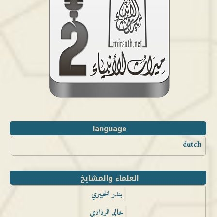
language
dutch
العلماء والمشايخ
بندر الخيبري
خالد الردادي