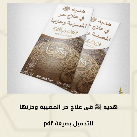
هديه ﷺ في علاج حر المصيبة وحزنها
للتحميل بصيغة pdf