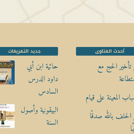
أحدث الفتاوى
جديد التفريغات
تأخير الحج مع
حائية ابن أبي
تطاعة
داود الدرس
السادس
باب المعينة على قيام
البيقونية وأصول
الحلف بالله صدقًا
السنة
ا