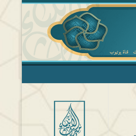
ت
قناة يوتيوب
ي