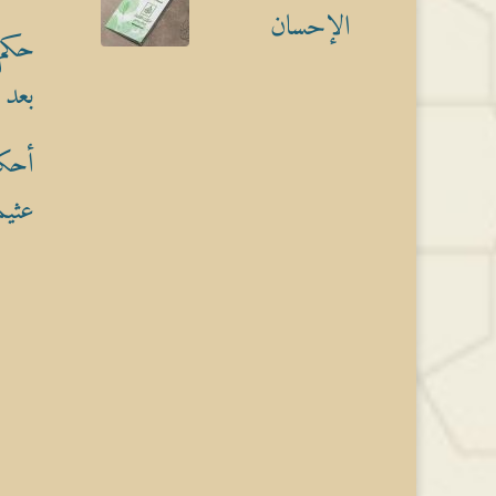
الإحسان
حكم 
بعد 
أحكا
عثيم