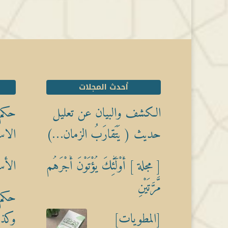
أحدث المجلات
الكشف والبيان عن تعليل
حكم 
حديث ( يَتَقارَبُ الزمان…)
الاس
[ مجلة ] أُوْلَٰٓئِكَ يُؤْتَوْنَ أَجْرَهُم
الأس
مَّرَّتَيْنِ
حكم 
[المطويات]
وكذبً