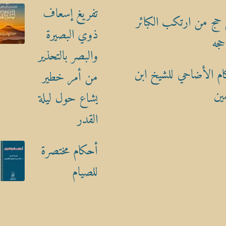
تفريغ إسعاف
حج من ارتكب الكبائر
ذوي البصيرة
حجه
والبصر بالتحذير
م الأضاحي للشيخ ابن
من أمر خطير
ين
يشاع حول ليلة
القدر
أحكام مختصرة
للصيام