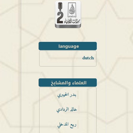
language
dutch
العلماء والمشايخ
بندر الخيبري
خالد الردادي
ربيع المدخلي