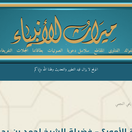
لفوائد
الفتاوى
المقاطع
سلاسل دعوية
الصوتيات
بطاقاتنا
المجلات
التفريغا
الموقع لا يزال قيد التطوير والتحديث وفقنا الله وإياكم
يحي النجمي
الأمور؟ – فضيلة الشيخ احمد بن يح