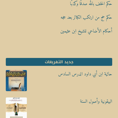
حكم الحلف بالله صدقًا وكذبًا
حكم حج من ارتكب الكبائر بعد حجه
أحكام الأضاحي للشيخ ابن عثيمين
جديد التفريغات
حائية ابن أبي داود الدرس السادس
البيقونية وأصول السنة