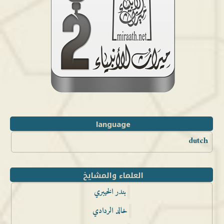
language
dutch
العلماء والمشايخ
بندر الخيبري
خالد الردادي