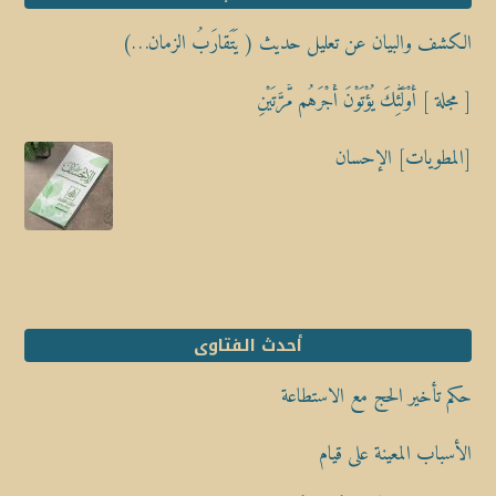
الكشف والبيان عن تعليل حديث ( يَتَقارَبُ الزمان…)
[ مجلة ] أُوْلَٰٓئِكَ يُؤْتَوْنَ أَجْرَهُم مَّرَّتَيْنِ
[المطويات] الإحسان
أحدث الفتاوى
حكم تأخير الحج مع الاستطاعة
الأسباب المعينة على قيام