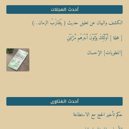
أحدث المجلات
الكشف والبيان عن تعليل حديث ( يَتَقارَبُ الزمان…)
[ مجلة ] أُوْلَٰٓئِكَ يُؤْتَوْنَ أَجْرَهُم مَّرَّتَيْنِ
[المطويات] الإحسان
أحدث الفتاوى
حكم تأخير الحج مع الاستطاعة