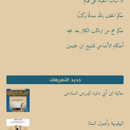
الأسباب المعينة على قيام
حكم الحلف بالله صدقًا وكذبًا
حكم حج من ارتكب الكبائر بعد حجه
أحكام الأضاحي للشيخ ابن عثيمين
جديد التفريغات
حائية ابن أبي داود الدرس السادس
البيقونية وأصول السنة