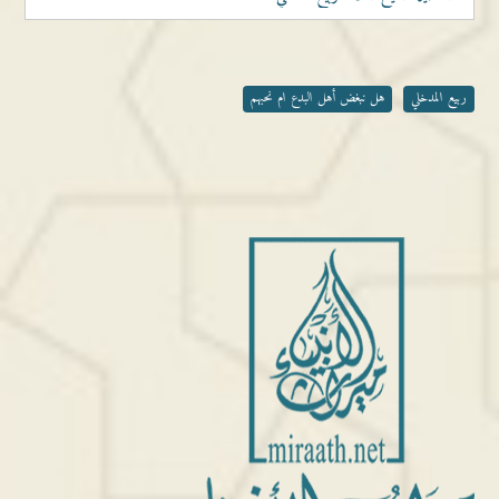
ربيع المدخلي
هل نبغض أهل البدع ام نحبهم