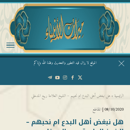
الموقع لا يزال قيد التطوير والتحديث وفقنا الله وإياكم
قال الشيخ ربيع وفقه الله: نحن ليس عندنا تقديس الأشخاص
الرئيسية
»
هل نبغض أهل البدع ام نحبهم – الشيخ العلامة ربيع المدخلي
08/10/2020 |
المقاطع
هل نبغض أهل البدع ام نحبهم –