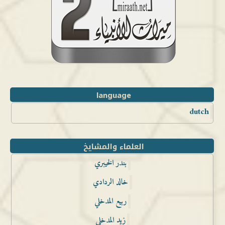
language
dutch
العلماء والمشايخ
بندر الخيبري
خالد الردادي
ربيع المدخلي
زيد المدخلي