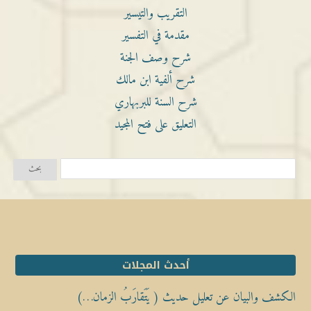
التقريب والتيسير
مقدمة في التفسير
شرح وصف الجنة
شرح ألفية ابن مالك
شرح السنة للبربهاري
التعليق على فتح المجيد
أحدث المجلات
الكشف والبيان عن تعليل حديث ( يَتَقارَبُ الزمان…)