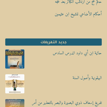
حكم حج من ارتكب الكبائر بعد حجه
أحكام الأضاحي للشيخ ابن عثيمين
جديد التفريغات
حائية ابن أبي داود الدرس السادس
البيقونية وأصول السنة
تفريغ إسعاف ذوي البصيرة والبصر بالتحذير من أمر