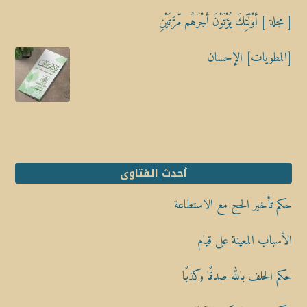
[ مجلة ] أُوْلَٰٓئِكَ يُؤْتَوْنَ أَجْرَهُم مَّرَّتَيْنِ
[المطويات] الإحسان
أحدث الفتاوى
حكم تأخير الحج مع الاستطاعة
الأسباب المعينة على قيام
حكم الحلف بالله صدقًا وكذبًا