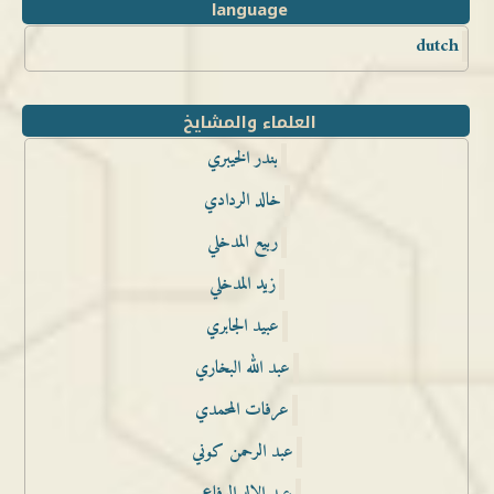
language
dutch
العلماء والمشايخ
بندر الخيبري
خالد الردادي
ربيع المدخلي
زيد المدخلي
عبيد الجابري
عبد الله البخاري
عرفات المحمدي
عبد الرحمن كوني