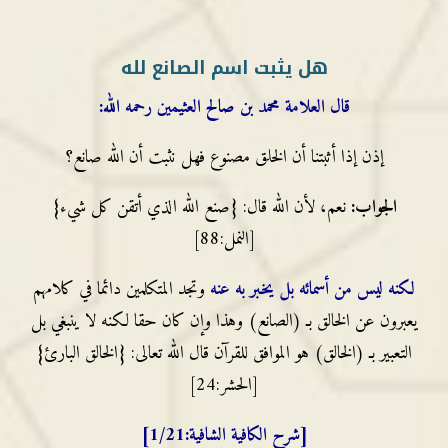
هل يثبت اسم الصانع لله
قال العلامة محمد بن صالح العثيمين رحمه الله:
إذن إذا أثبتنا أن الخلق مصنوع فهل نثبت أن الله صانع؟
الجواب:
نعم، لأن الله قال: {صنع الله الذي أتقن كل شيء}
[النمل:88]
لكنه ليس من أسمائه بل يخبر به عنه
وتجد المتكلمين دائما في كلامهم
يعبرون عن الخالق بـ (الصانع) وهذا وإن كان حقا لكنه لا ينبغي بل
التعبير بـ (الخالق) هو الموافق للقرآن قال الله تعالى: {الخالق البارئ}
[الحشر:24]
[شرح الكافية الشافية:1/21]