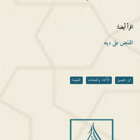
اقرأ أيضا:
القابض على دينه
ابن عثيمين
الأسماء والصفات
العقيدة