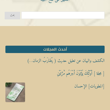
أحدث المجلات
الكشف والبيان عن تعليل حديث ( يَتَقارَبُ الزمان…)
[ مجلة ] أُوْلَٰٓئِكَ يُؤْتَوْنَ أَجْرَهُم مَّرَّتَيْنِ
[المطويات] الإحسان