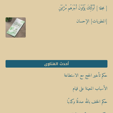
[ مجلة ] أُوْلَٰٓئِكَ يُؤْتَوْنَ أَجْرَهُم مَّرَّتَيْنِ
[المطويات] الإحسان
أحدث الفتاوى
حكم تأخير الحج مع الاستطاعة
الأسباب المعينة على قيام
حكم الحلف بالله صدقًا وكذبًا