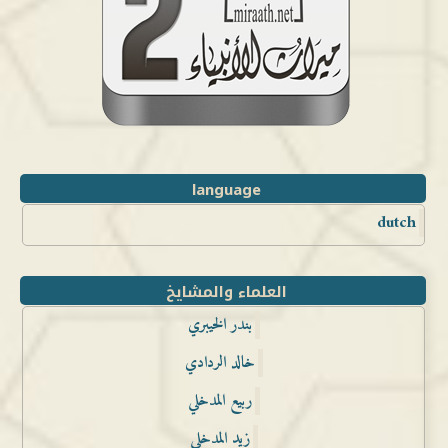
language
dutch
العلماء والمشايخ
بندر الخيبري
خالد الردادي
ربيع المدخلي
زيد المدخلي