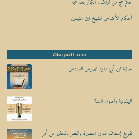
حكم حج من ارتكب الكبائر بعد حجه
أحكام الأضاحي للشيخ ابن عثيمين
جديد التفريغات
حائية ابن أبي داود الدرس السادس
البيقونية وأصول السنة
تفريغ إسعاف ذوي البصيرة والبصر بالتحذير من أمر