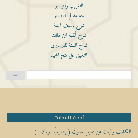
التقريب والتيسير
مقدمة في التفسير
شرح وصف الجنة
شرح ألفية ابن مالك
شرح السنة للبربهاري
التعليق على فتح المجيد
أحدث المجلات
الكشف والبيان عن تعليل حديث ( يَتَقارَبُ الزمان…)