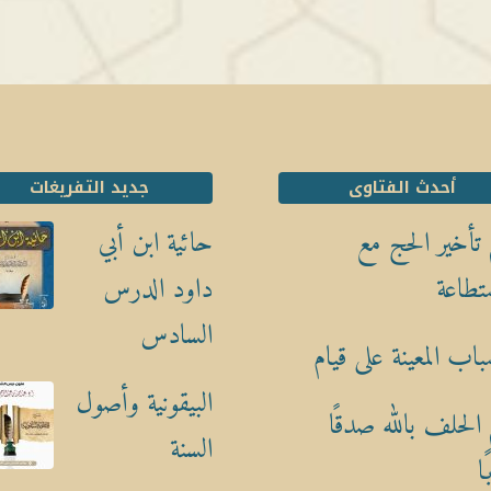
أحدث الفتاوى
جديد التفريغات
تأخير الحج مع
حائية ابن أبي
تطاعة
داود الدرس
السادس
باب المعينة على قيام
البيقونية وأصول
الحلف بالله صدقًا
السنة
ا