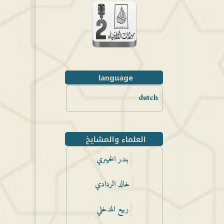
language
dutch
العلماء والمشايخ
بندر الخيبري
خالد الردادي
ربيع المدخلي