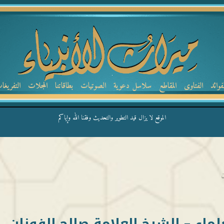
لفوائد
الفتاوى
المقاطع
سلاسل دعوية
الصوتيات
بطاقاتنا
المجلات
التفريغا
الموقع لا يزال قيد التطوير والتحديث وفقنا الله وإياكم
ن
علماء – الشيخ العلامة صالح الفوزان