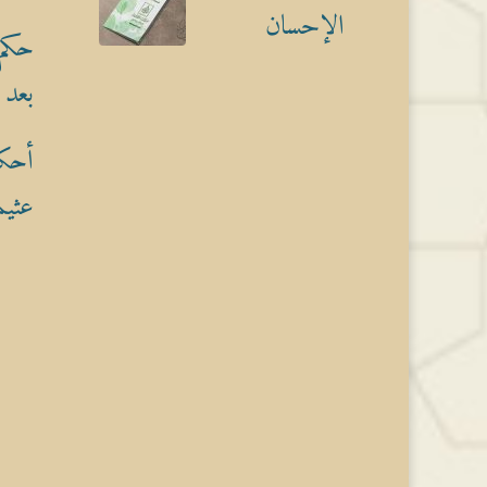
الإحسان
حكم 
بعد 
أحكا
عثيم