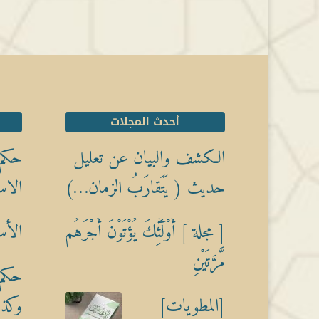
أحدث المجلات
الكشف والبيان عن تعليل
حكم 
حديث ( يَتَقارَبُ الزمان…)
الاس
[ مجلة ] أُوْلَٰٓئِكَ يُؤْتَوْنَ أَجْرَهُم
الأس
مَّرَّتَيْنِ
حكم 
[المطويات]
وكذبً