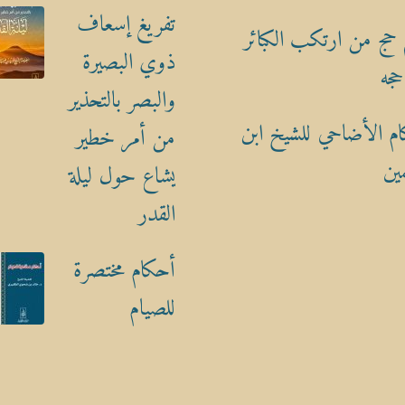
تفريغ إسعاف
حج من ارتكب الكبائر
ذوي البصيرة
حجه
والبصر بالتحذير
م الأضاحي للشيخ ابن
من أمر خطير
ين
يشاع حول ليلة
القدر
أحكام مختصرة
للصيام