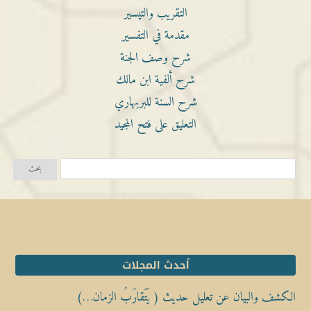
التقريب والتيسير
مقدمة في التفسير
شرح وصف الجنة
شرح ألفية ابن مالك
شرح السنة للبربهاري
التعليق على فتح المجيد
أحدث المجلات
الكشف والبيان عن تعليل حديث ( يَتَقارَبُ الزمان…)