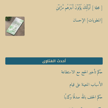
[ مجلة ] أُوْلَٰٓئِكَ يُؤْتَوْنَ أَجْرَهُم مَّرَّتَيْنِ
[المطويات] الإحسان
أحدث الفتاوى
حكم تأخير الحج مع الاستطاعة
الأسباب المعينة على قيام
حكم الحلف بالله صدقًا وكذبًا