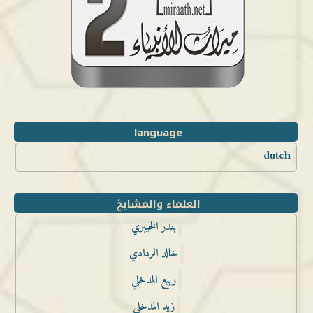
language
dutch
العلماء والمشايخ
بندر الخيبري
خالد الردادي
ربيع المدخلي
زيد المدخلي