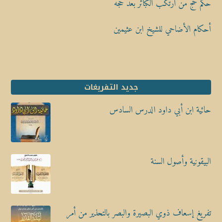
حكم حج من ارتكب الكبائر بعد حجه
أحكام الأضاحي للشيخ ابن عثيمين
جديد التفريغات
حائية ابن أبي داود الدرس السادس
البيقونية وأصول السنة
تفريغ إسعاف ذوي البصيرة والبصر بالتحذير من أمر