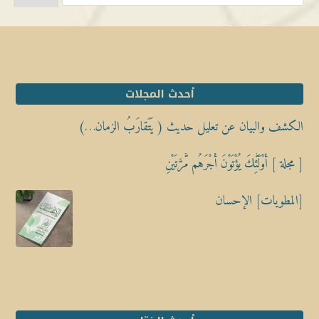
أحدث المجلات
الكشف والبيان عن تعليل حديث ( يَتَقارَبُ الزمان…)
[ مجلة ] أُوْلَٰٓئِكَ يُؤْتَوْنَ أَجْرَهُم مَّرَّتَيْنِ
[المطويات] الإحسان