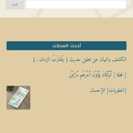
أحدث المجلات
الكشف والبيان عن تعليل حديث ( يَتَقارَبُ الزمان…)
[ مجلة ] أُوْلَٰٓئِكَ يُؤْتَوْنَ أَجْرَهُم مَّرَّتَيْنِ
[المطويات] الإحسان