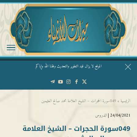
الموقع لا يزال قيد التطوير والتحديث وفقنا الله وإياكم
قال الشيخ ربيع وفقه الله: نحن ليس عندنا تقديس الأشخاص
الرئيسية
»
049سورة الحجرات – الشيخ العلامة محمد صالح العثيمين
24/04/2021 |
الدروس
049سورة الحجرات – الشيخ العلامة