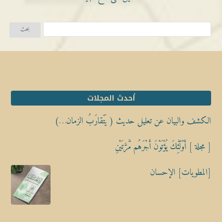
أحدث المجلات
الكشف والبيان عن تعليل حديث ( يَتَقارَبُ الزمان…)
[ مجلة ] أُوْلَٰٓئِكَ يُؤْتَوْنَ أَجْرَهُم مَّرَّتَيْنِ
[المطويات] الإحسان