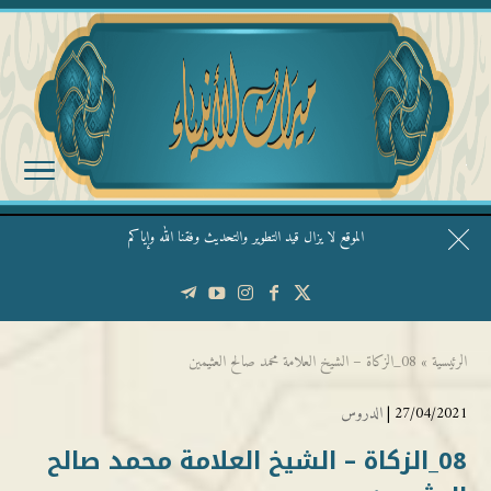
الموقع لا يزال قيد التطوير والتحديث وفقنا الله وإياكم
قال الشيخ ربيع وفقه الله: نحن ليس عندنا تقديس الأشخاص
الرئيسية
»
08_الزكاة – الشيخ العلامة محمد صالح العثيمين
27/04/2021 |
الدروس
08_الزكاة – الشيخ العلامة محمد صالح