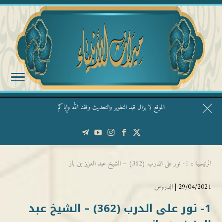
الموقع لا يزال قيد التطوير والتحديث وفقنا الله وإياكم
قال الشيخ ربيع وفقه الله: نحن ليس عندنا تقديس الأشخاص
الرئيسية
»
1- نور على الدرب (362) – الشيخ عبد العزيز بن باز
29/04/2021 |
الدروس
1- نور على الدرب (362) – الشيخ عبد