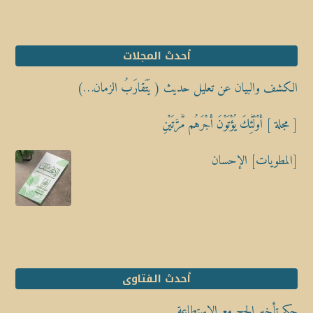
أحدث المجلات
الكشف والبيان عن تعليل حديث ( يَتَقارَبُ الزمان…)
[ مجلة ] أُوْلَٰٓئِكَ يُؤْتَوْنَ أَجْرَهُم مَّرَّتَيْنِ
[المطويات] الإحسان
أحدث الفتاوى
حكم تأخير الحج مع الاستطاعة