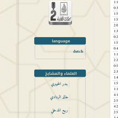
1:
0:
1:
1:
2:
1:
0:
language
1:
0:
dutch
1:
2:
0:
2:
العلماء والمشايخ
1:
1:
بندر الخيبري
1:
4:
خالد الردادي
2:
4:
ربيع المدخلي
2: