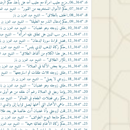
6.
“364_06_مزج حليب امرأة مع حليب أمه هل يأخذ حكم الرضاعة”
مستوى
7.
“364_07_حكم الأموال المستخرجه من القبور”
— الشيخ عبد العزي
الصوت.
8.
“364_08_الحلف بالطلاق”
— الشيخ عبد العزيز بن باز
9.
“364_09_حكم إدخال النذر مع العقيقة”
— الشيخ عبد العزيز بن ب
10.
“364_10_طلق زوجته وهو غضبان”
— الشيخ عبد العزيز بن باز
11.
“364_11_من سب الدين هل تطلق عليه امرأته”
— الشيخ عبد ا
12.
“364_12_فضل قراءة سورة الدخان”
— الشيخ عبد العزيز بن با
13.
“364_13_حكم زكاة الذهب الذي يلبس”
— الشيخ عبد العزيز ب
14.
“364_14_هل هذا الكلام من ألفاظ الطلاق”
— الشيخ عبد الع
15.
“364_15_تكرار الطلاق”
— الشيخ عبد العزيز بن باز
16.
“364_16_سرعة بعض الأئمة في الصلاة”
— الشيخ عبد العزيز بن
17.
“364_17_طلق زوجته ثلاث طلقات ثم استرجعها”
— الشيخ عب
18.
“364_18_زوجي لا يصلي”
— الشيخ عبد العزيز بن باز
19.
“364_19_طلق زوجته وهو غضبان”
— الشيخ عبد العزيز بن باز
20.
“364_20_يؤمنا رجل في الصلاة رغم أن خلفه من هو أولى منه”
21.
“364_21_حكم رمي فضلات الطعام في القمائم”
— الشيخ عبد ال
22.
“364_22_ ماهي الأعمال التي أعملها ليصل ثوابها إلى والدي المتوفى”
23.
“364_23_قلت لزوجتي وأنا غضبان أنت خالصة هل يعد طلاقا”
24.
“364_24_حكم متابعة شيوخ الطوائف”
— الشيخ عبد العزيز بن ب
25.
“364_25_حكم زكاة الأغنام للعائلة جميعا”
— الشيخ عبد العزيز 