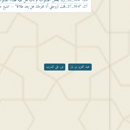
26.
“364_26_ترك بعض الصلوات ثم تاب هل عليه قضاء الصلوات التي تركها”
27.
“364_27_قلت لزوجتي أنا محرمك هل يعد طلاقا”
— الشيخ عبد
عبد العزيز بن باز
نور على الدرب