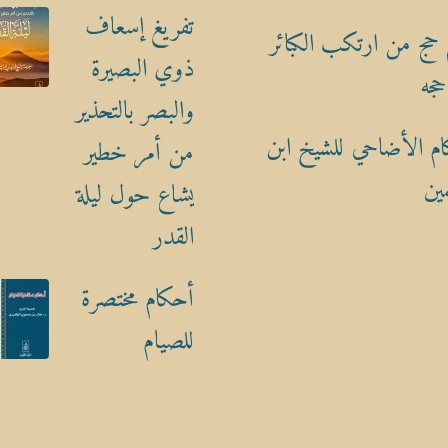
تفريغ إسعاف
حج من ارتكب الكبائر
ذوي البصيرة
حجه
والبصر بالتحذير
م الأضاحي للشيخ ابن
من أمر خطير
ين
يشاع حول ليلة
القدر
أحكام مختصرة
للصيام