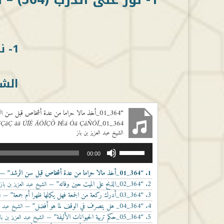
1- نور على الدرب (364)
الشي
“364_01_أخذ مالا حراما من عدة أشخاص قبل سن الرشد”
364_01_ÃÎÐ ãÇáÇ ÍÑÇãÇ ãä ÚÏÉ ÃÔÎÇÕ ÞÈá Óä ÇáÑÔÏ
الشيخ عبد العزيز بن باز
مشغل
استخدم
00:00
الصوت
مفاتيح
الأسهم
1.
“364_01_أخذ مالا حراما من عدة أشخاص قبل سن الرشد”
— ا
أعلى/
2.
“364_02_الذبح على الميت حين وفاته”
— الشيخ عبد العزيز بن باز
أسفل
3.
“364_03_أدرك ركعة من الجمعة فهل يكملها ظهرا أم جمعة”
— ال
لزيادة
4.
“364_04_ هل يتصرف في الوقف لما هو أفضل”
— الشيخ عبد ال
أو
5.
“364_05_حكم تربية الحيوانات الأليفة”
— الشيخ عبد العزيز بن با
خفض