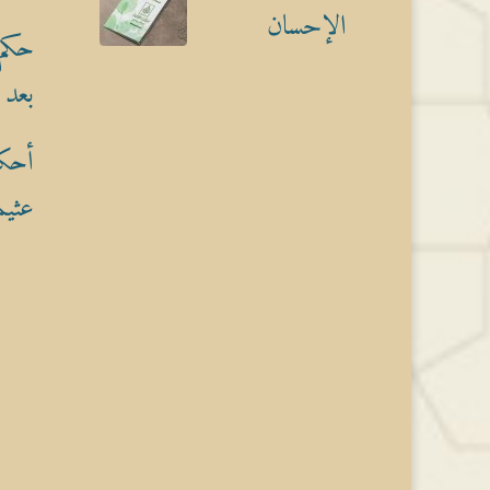
الإحسان
حكم 
بعد 
أحكا
عثيم