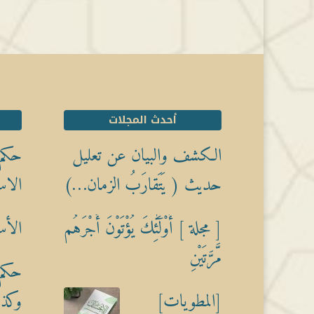
أحدث المجلات
الكشف والبيان عن تعليل
حكم 
حديث ( يَتَقارَبُ الزمان…)
الاس
[ مجلة ] أُوْلَٰٓئِكَ يُؤْتَوْنَ أَجْرَهُم
الأس
مَّرَّتَيْنِ
حكم 
[المطويات]
وكذبً