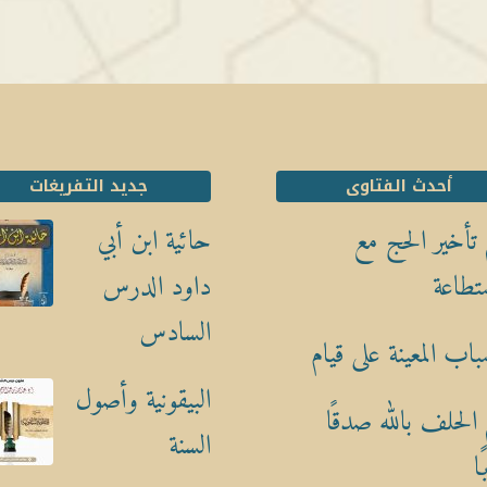
أحدث الفتاوى
جديد التفريغات
تأخير الحج مع
حائية ابن أبي
تطاعة
داود الدرس
السادس
باب المعينة على قيام
البيقونية وأصول
الحلف بالله صدقًا
السنة
ا