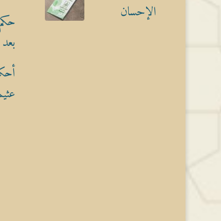
الإحسان
حكم 
بعد 
أحكا
عثيم