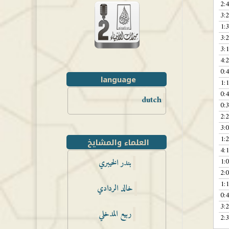
2:
3:
1:
3:
3:
4:
0:
language
1:
0:
dutch
0:
2:
3:
1:
العلماء والمشايخ
4:
1:
بندر الخيبري
2:
1:
خالد الردادي
0:
3:
ربيع المدخلي
2: