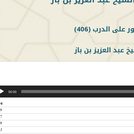
خ عبد العزيز بن باز
00:00
04
19
27
09
03