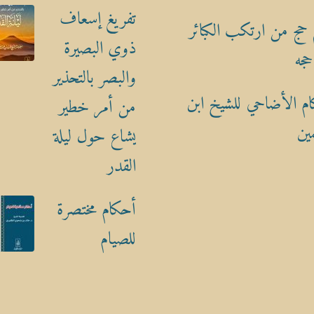
تفريغ إسعاف
حج من ارتكب الكبائر
ذوي البصيرة
حجه
والبصر بالتحذير
م الأضاحي للشيخ ابن
من أمر خطير
ين
يشاع حول ليلة
القدر
أحكام مختصرة
للصيام