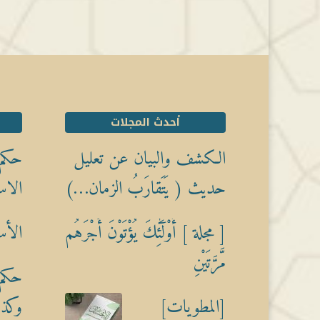
أحدث المجلات
الكشف والبيان عن تعليل
حكم 
حديث ( يَتَقارَبُ الزمان…)
الاس
[ مجلة ] أُوْلَٰٓئِكَ يُؤْتَوْنَ أَجْرَهُم
الأس
مَّرَّتَيْنِ
حكم 
[المطويات]
وكذبً