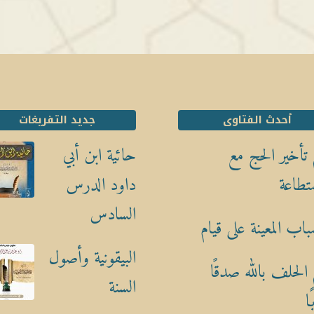
أحدث الفتاوى
جديد التفريغات
تأخير الحج مع
حائية ابن أبي
تطاعة
داود الدرس
السادس
باب المعينة على قيام
البيقونية وأصول
الحلف بالله صدقًا
السنة
ا