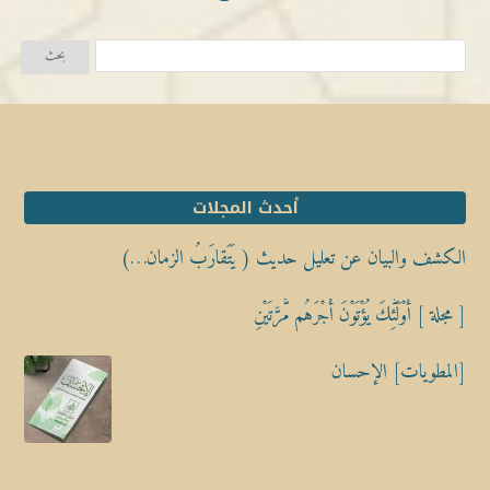
أحدث المجلات
الكشف والبيان عن تعليل حديث ( يَتَقارَبُ الزمان…)
[ مجلة ] أُوْلَٰٓئِكَ يُؤْتَوْنَ أَجْرَهُم مَّرَّتَيْنِ
[المطويات] الإحسان