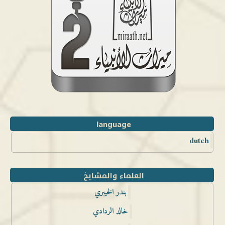
language
dutch
العلماء والمشايخ
بندر الخيبري
خالد الردادي