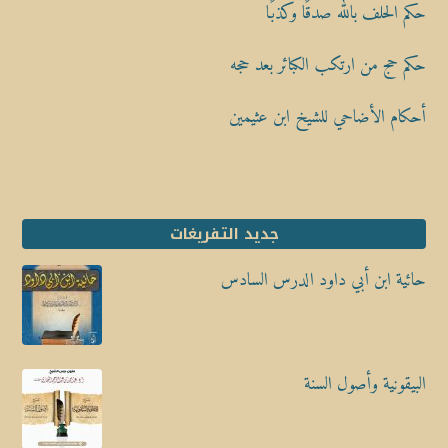
حكم الحلف بالله صدقًا وكذبًا
حكم حج من ارتكب الكبائر بعد حجه
أحكام الأضاحي للشيخ ابن عثيمين
جديد التفريغات
حائية ابن أبي داود الدرس السادس
البيقونية وأصول السنة