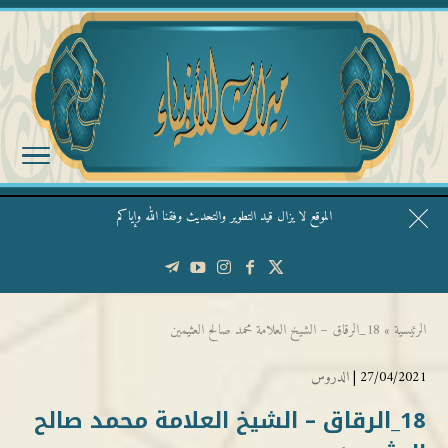
الموقع لا يزال قيد التطوير والتحديث وفقنا الله وإياكم
قال الشيخ ربيع وفقه الله: نحن ليس عندنا تقديس الأشخاص
الرئيسية
»
18_الرقاق – الشيخ العلامة محمد صالح العثيمين
27/04/2021 |
الدروس
18_الرقاق – الشيخ العلامة محمد صالح