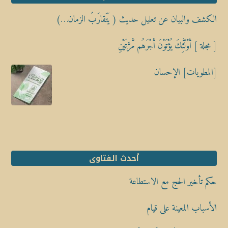
الكشف والبيان عن تعليل حديث ( يَتَقارَبُ الزمان…)
[ مجلة ] أُوْلَٰٓئِكَ يُؤْتَوْنَ أَجْرَهُم مَّرَّتَيْنِ
[المطويات] الإحسان
أحدث الفتاوى
حكم تأخير الحج مع الاستطاعة
الأسباب المعينة على قيام