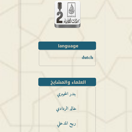
language
dutch
العلماء والمشايخ
بندر الخيبري
خالد الردادي
ربيع المدخلي