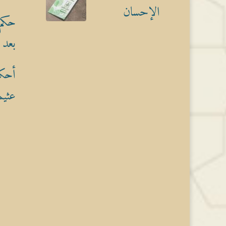
الإحسان
حكم 
بعد 
أحكا
عثيم