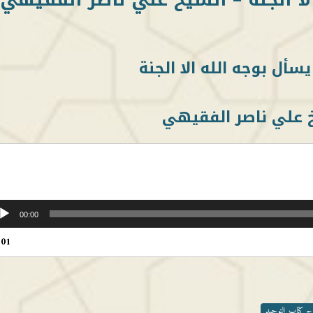
 علي ناصر الفقيهي
00:00
:01
رح كتاب التوحيد