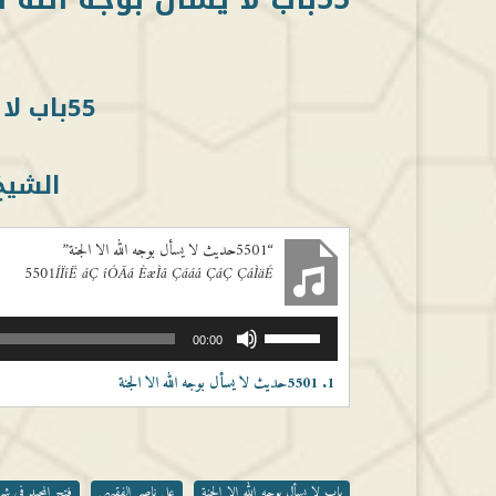
55باب لا يسأل بوجه الله الا الجنة
الشيخ
“5501حديث لا يسأل بوجه الله الا الجنة”
5501ÍÏíË áÇ íÓÃá ÈæÌå Çááå ÇáÇ ÇáÌäÉ
مشغل
استخدم
00:00
الصوت
مفاتيح
الأسهم
1.
5501حديث لا يسأل بوجه الله الا الجنة
أعلى/
أسفل
لزيادة
أو
خفض
باب لا يسأل بوجه الله الا الجنة
علي ناصر الفقيهي
فتح المجيد في ش