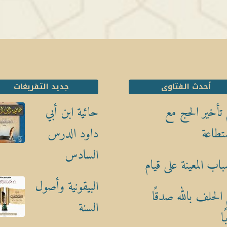
أحدث الفتاوى
جديد التفريغات
تأخير الحج مع
حائية ابن أبي
تطاعة
داود الدرس
السادس
باب المعينة على قيام
البيقونية وأصول
الحلف بالله صدقًا
السنة
ا