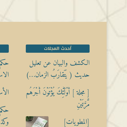
أحدث المجلات
الكشف والبيان عن تعليل
حكم 
حديث ( يَتَقارَبُ الزمان…)
الاس
[ مجلة ] أُوْلَٰٓئِكَ يُؤْتَوْنَ أَجْرَهُم
الأس
مَّرَّتَيْنِ
حكم 
[المطويات]
وكذبً