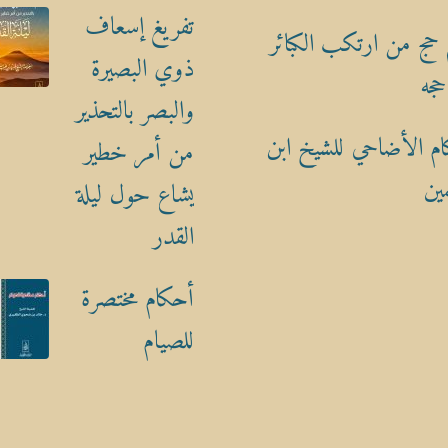
تفريغ إسعاف
حج من ارتكب الكبائر
ذوي البصيرة
حجه
والبصر بالتحذير
م الأضاحي للشيخ ابن
من أمر خطير
ين
يشاع حول ليلة
القدر
أحكام مختصرة
للصيام