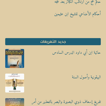
حكم حج من ارتكب الكبائر بعد حجه
أحكام الأضاحي للشيخ ابن عثيمين
جديد التفريغات
حائية ابن أبي داود الدرس السادس
البيقونية وأصول السنة
تفريغ إسعاف ذوي البصيرة والبصر بالتحذير من أمر