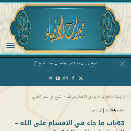
الموقع لا يزال قيد التطوير والتحديث وفقنا الله وإياكم
قال الشيخ ربيع وفقه الله: نحن ليس عندنا تقديس الأشخاص
الرئيسية
»
63باب ما جاء في الاقسام على الله – الشيخ علي ناصر الفقيهي
30/04/2021 |
الدروس
63باب ما جاء في الاقسام على الله –