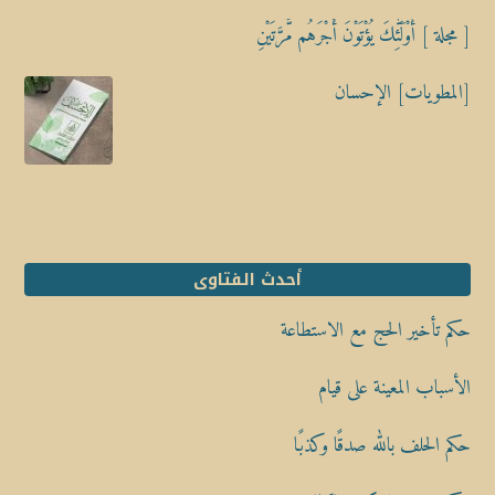
[ مجلة ] أُوْلَٰٓئِكَ يُؤْتَوْنَ أَجْرَهُم مَّرَّتَيْنِ
[المطويات] الإحسان
أحدث الفتاوى
حكم تأخير الحج مع الاستطاعة
الأسباب المعينة على قيام
حكم الحلف بالله صدقًا وكذبًا