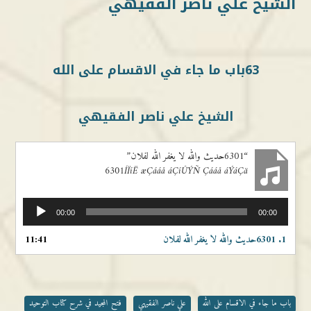
الشيخ علي ناصر الفقيهي
63باب ما جاء في الاقسام على الله
الشيخ علي ناصر الفقيهي
“6301حديث والله لا يغفر الله لفلان”
6301ÍÏíË æÇááå áÇíÛÝÑ Çááå áÝáÇä
مشغل
00:00
00:00
الصوت
1.
6301حديث والله لا يغفر الله لفلان
11:41
باب ما جاء في الاقسام على الله
علي ناصر الفقيهي
فتح المجيد في شرح كتاب التوحيد