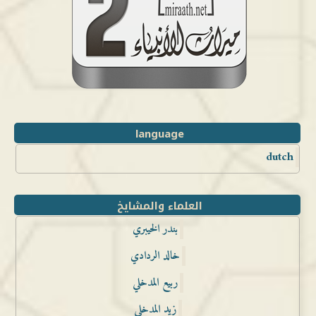
language
dutch
العلماء والمشايخ
بندر الخيبري
خالد الردادي
ربيع المدخلي
زيد المدخلي