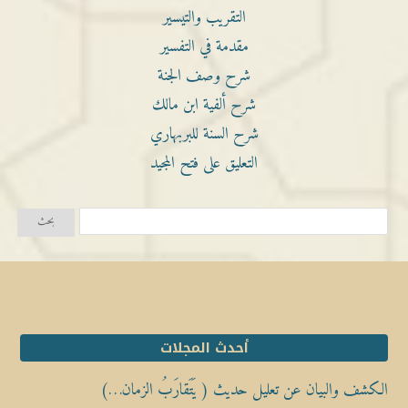
التقريب والتيسير
مقدمة في التفسير
شرح وصف الجنة
شرح ألفية ابن مالك
شرح السنة للبربهاري
التعليق على فتح المجيد
أحدث المجلات
الكشف والبيان عن تعليل حديث ( يَتَقارَبُ الزمان…)